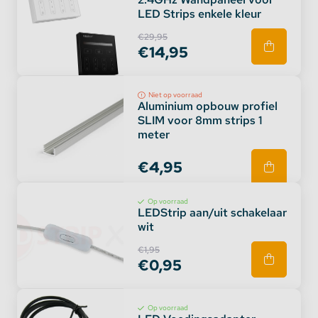
LED Strips enkele kleur
€29,95
€14,95
Niet op voorraad
Aluminium opbouw profiel
SLIM voor 8mm strips 1
meter
€4,95
Op voorraad
LEDStrip aan/uit schakelaar
wit
€1,95
€0,95
Op voorraad