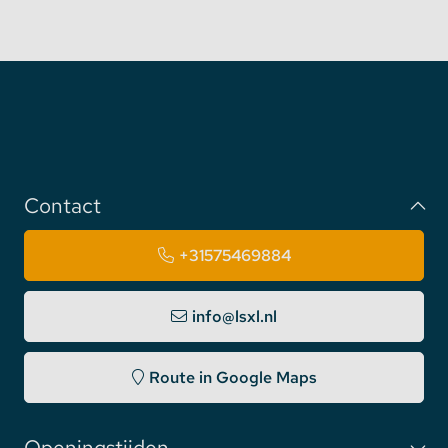
Contact
+31575469884
info@lsxl.nl
Route in Google Maps
Openingstijden