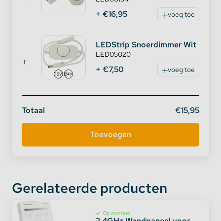
+ €16,95
voeg toe
LEDStrip Snoerdimmer Wit
LED05020
+ €7,50
voeg toe
Totaal
€15,95
Gerelateerde producten
Op voorraad
2.4GHz Wandpaneel voor