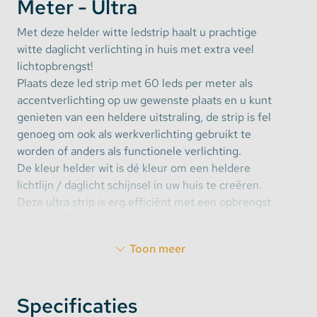
Meter - Ultra
Met deze helder witte ledstrip haalt u prachtige
witte daglicht verlichting in huis met extra veel
lichtopbrengst!
Plaats deze led strip met 60 leds per meter als
accentverlichting op uw gewenste plaats en u kunt
genieten van een heldere uitstraling, de strip is fel
genoeg om ook als werkverlichting gebruikt te
worden of anders als functionele verlichting.
De kleur helder wit is dé kleur om een heldere
lichtlijn / daglicht schijnsel in uw huis te creëren.
Deze ultra strip is erg efficiënt met een opbrengst
van ruim
100
lumen per watt
.
Toon meer
Deze
Ultra led strip Helder wit
werkt op 12V en is
direct aan te sluiten op de accu van uw auto.
Specificaties