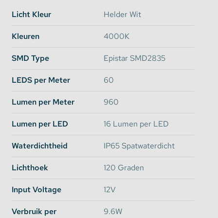
LED Strip binnenshuis gebruiken:
Licht Kleur
Helder Wit
Wilt u de ledstrip binnenshuis gebruiken? Geen
probleem!
Kleuren
4000K
Aan de rechterzijde ziet u een aantal
Aanbevolen
SMD Type
Epistar SMD2835
Combinaties
staan. Hier kiest u gemakkelijk welke
producten u extra nodig heeft naast de ledstrip zelf.
LEDS per Meter
60
Dit zijn altijd accessoires die geschikt zijn voor de
gekozen ledstrip.
Lumen per Meter
960
Om deze ledstrip binnenshuis te gebruiken heeft u
Lumen per LED
16 Lumen per LED
een transformator nodig. De transformator uit deze
combinatie is enkel geschikt voor de geselecteerde
Waterdichtheid
IP65 Spatwaterdicht
lengte ledstrip. Wilt u meerdere ledstrips aan 1
transformator koppelen dan zult u deze apart
Lichthoek
120 Graden
moeten bestellen.
Input Voltage
12V
Verbruik per
9.6W