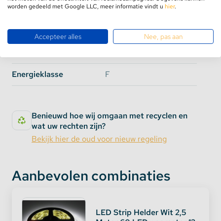
Epistar
worden gedeeld met Google LLC, meer informatie vindt u
SMD Type
hier
.
SMD3528
SMD2835
Benodigde
12 Volt 3 Ampère
Transformator
Lumen per
Accepteer alles
Nee, pas aan
360
960
meter
Energie Label
EC:EPREL:2474806
Verbruik per
4.8
9.6 Watt
Energieklasse
meter
Watt
F
CRI Waarde
80
>90
Benieuwd hoe wij omgaan met recyclen en
wat uw rechten zijn?
Dit artikel betreft de Ultra uitvoering. Wilt u toch
Bekijk hier de oud voor nieuw regeling
liever de Basic uitvoering? Klik dan
HIER.
Opties voor bescherming:
Aanbevolen combinaties
IP65: Spatwaterdicht en
stootbestendig. (Langdurig contact met vocht
zorgt voor defecten)
LED Strip Helder Wit 2,5