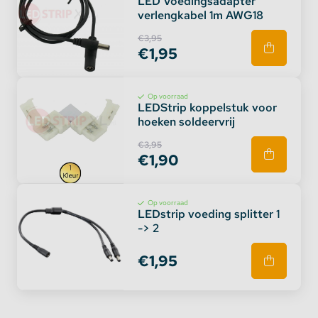
LED Voedingsadapter
verlengkabel 1m AWG18
€3,95
€1,95
Op voorraad
LEDStrip koppelstuk voor
hoeken soldeervrij
€3,95
€1,90
Op voorraad
LEDstrip voeding splitter 1
-> 2
€1,95