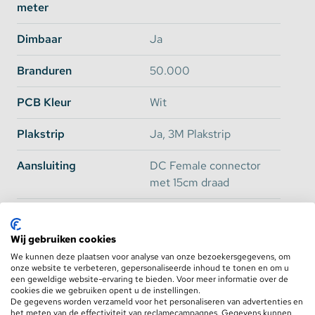
Basic vs Ultra
meter
Omdat de vraag naar
extra felle LED Strips
enorm
Dimbaar
Ja
is toegenomen, hebben we besloten om een nieuwe
sub groep van fellere LED Strips toe te voegen aan
Branduren
50.000
ons assortiment. Om een duidelijk onderscheid te
maken tussen de standaard LED Strips en de extra
PCB Kleur
Wit
felle strips, roepen wij vanaf nu het
Basic
en
Ultra
assortiment in het leven. Er zijn een aantal
Plakstrip
Ja, 3M Plakstrip
belangrijke verschillen waaronder het SMD type en
de CRI waarde maar het belangrijkste verschil is de
Aansluiting
DC Female connector
lichtopbrengst en het verbruik.
met 15cm draad
Alle spcecifieke verschillen staan per artikel
aangegeven maar we zetten hier de belangrijkste op
Knipbaar
Ja, om de 5cm
een rij:
Wij gebruiken cookies
Lengte
2.5 Meter
We kunnen deze plaatsen voor analyse van onze bezoekersgegevens, om
onze website te verbeteren, gepersonaliseerde inhoud te tonen en om u
Breedte
8mm
een geweldige website-ervaring te bieden. Voor meer informatie over de
Helder Wit 60
Basic
Ultra
cookies die we gebruiken opent u de instellingen.
De gegevens worden verzameld voor het personaliseren van advertenties en
Dikte
2,2mm
het meten van de effectiviteit van reclamecampagnes. Gegevens kunnen