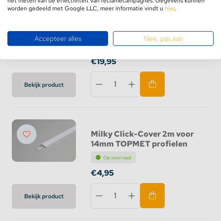
het meten van de effectiviteit van reclamecampagnes. Gegevens kunnen
worden gedeeld met Google LLC, meer informatie vindt u
hier
.
Click Cover E7 Opaal 2
meter 2cm hoog voor 14mm
opbouw profiel
Accepteer alles
Nee, pas aan
Op voorraad
€19,95
Bekijk product
Milky Click-Cover 2m voor
14mm TOPMET profielen
Op voorraad
€4,95
Bekijk product