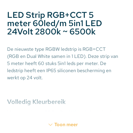
LED Strip RGB+CCT 5
meter 60led/m 5in1 LED
24Volt 2800k ~ 6500k
De nieuwste type RGBW ledstrip is RGB+CCT
(RGB en Dual White samen in 1 LED). Deze strip van
5 meter heeft 60 stuks 5in1 leds per meter. De
ledstrip heeft een IP65 siliconen bescherming en
werkt op 24 volt.
Volledig Kleurbereik
Met deze nieuwe RGB + Dual White ledstrip heeft u
de kleurinstelling volledig in eigen hand. U kunt
Toon meer
kiezen uit de standaard
R
ood,
G
roen,
B
lauw kleuren