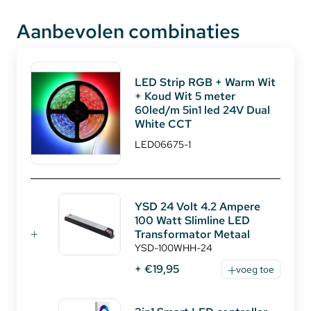
Specificaties LED Strip:
Aanbevolen combinaties
✔ RGB + CCT LEDstrip
✔ Kleurtemperatuur: 2800k ~ 6500k
✔ Lengte: 5 meter
LED Strip RGB + Warm Wit
✔ Voltage: 24 Volt
+ Koud Wit 5 meter
✔ Waterdichtheid: IP20 niet waterdicht of
60led/m 5in1 led 24V Dual
White CCT
spatwaterdicht IP65 (kies in het pull-down menu)
✔ LED per Meter: 60
LED06675-1
✔ Lichtopbrengst: 1100 Lumen per meter
✔ Verbruik: Maximaal 19.2 Watt per meter
✔ Knipbaar: Om de 10cm.
YSD 24 Volt 4.2 Ampere
✔ Breedte: 12mm.
100 Watt Slimline LED
Transformator Metaal
YSD-100WHH-24
+ €19,95
voeg toe