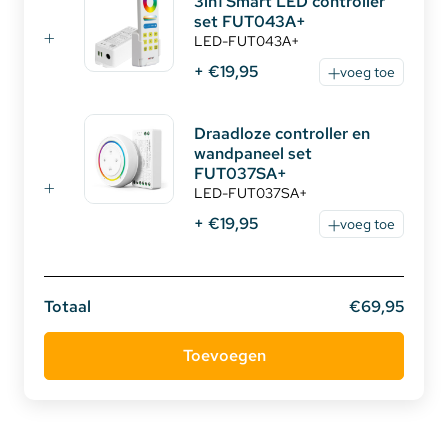
3in1 Smart LED controller
set FUT043A+
LED-FUT043A+
+ €19,95
voeg toe
Draadloze controller en
wandpaneel set
FUT037SA+
LED-FUT037SA+
+ €19,95
voeg toe
Totaal
€69,95