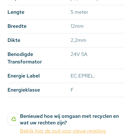
wij de
Milight 8 zone afstandsbediening
aan met de
Lengte
5 meter
losse zone controllers
van Milight die geschikt zijn
voor RGB+CCT LEDstrips. Daarnaast kiest u voor
Breedte
12mm
een losse
stroomadapter
die geschikt is voor een
vermogen van 150 Watt op 24 Volt.
Dikte
2,2mm
Benodigde
24V 5A
Transformator
Opties voor bescherming:
Energie Label
EC:EPREL:
IP65: Spatwaterdicht en stootbestendig.
(Langdurig contact met vocht zorgt voor
Energieklasse
F
defecten)
IP20: Niet waterdicht (alleen geschikt voor
binnen in niet vochtige ruimtes)
Benieuwd hoe wij omgaan met recyclen en
wat uw rechten zijn?
Bekijk hier de oud voor nieuw regeling