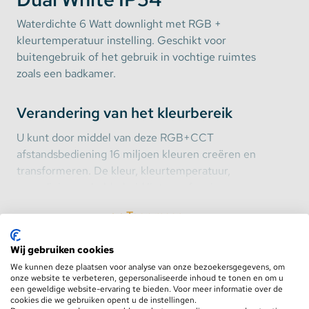
Waterdichte 6 Watt downlight met RGB +
kleurtemperatuur instelling. Geschikt voor
buitengebruik of het gebruik in vochtige ruimtes
zoals een badkamer.
Verandering van het kleurbereik
U kunt door middel van deze RGB+CCT
afstandsbediening 16 miljoen kleuren creëren en
transformeren. De kleur, kleurtemperatuur,
verzadiging en helderheid ligt vanaf nu in uw
handen. Met de kleurencirkel kunt u de gewenste
Toon meer
kleur kiezen en met de “saturation control” de
verzadiging van de kleur. Wilt u de helderheid van de
Wij gebruiken cookies
RGB + CCT LED-lamp aanpassen? Dan kunt u het
We kunnen deze plaatsen voor analyse van onze bezoekersgegevens, om
Benieuwd hoe wij omgaan met recyclen en
licht dimmen met de “Brightness Dimming” toets.
onze website te verbeteren, gepersonaliseerde inhoud te tonen en om u
wat uw rechten zijn?
Door op “M” (Mode) te klikken, kunt u verschillende
een geweldige website-ervaring te bieden. Voor meer informatie over de
Bekijk hier de oud voor nieuw regeling
cookies die we gebruiken opent u de instellingen.
kleurprogramma’s kiezen. Met “S” kunt u de