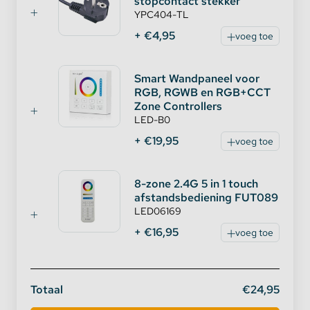
stopcontact stekker
✔ Productnaam: 6W RGB + CCT LED-Downlight
YPC404-TL
✔ Modelnummer: FUT063
+ €4,95
voeg toe
✔ Waterdicht: IP54
✔ Verbruik: 6 watt
✔ Voltage: AC 100-240V 50/60Hz.
Smart Wandpaneel voor
RGB, RGWB en RGB+CCT
✔ Kelvin: 2700 - 6500K
Zone Controllers
✔ Lichtstroom: 500 Lumen
LED-B0
✔ Lichtopbrengst: 80 Lumen per Watt
+ €19,95
voeg toe
✔ CRI:> 80
✔ Stralingshoek: 120 °
✔ PF:> 0,5
8-zone 2.4G 5 in 1 touch
✔ Materiaal: aluminium + PC
afstandsbediening FUT089
✔ Controle Afstand: 30 meter
LED06169
✔ Afmetingen: Φ50mm x 111 mm
+ €16,95
voeg toe
✔ Inbouwmaat: Φ100mm
✔ Toepassingsgebieden: huizen, restaurants, bars
etc
Totaal
€24,95