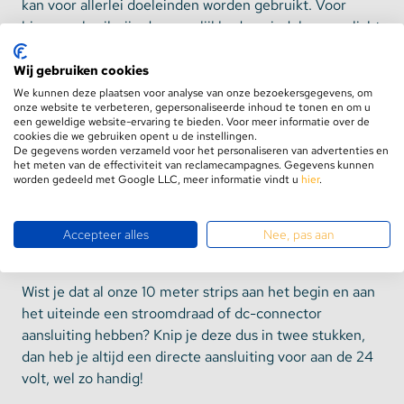
kan voor allerlei doeleinden worden gebruikt. Voor
binnengebruik zijn de mogelijkheden eindeloos: verlicht
de woonkamer rondom het plafond voor een moderne
look, gebruik de strip als sfeerverlichting in de
Wij gebruiken cookies
slaapkamer of monteer deze onder de keukenkastjes
We kunnen deze plaatsen voor analyse van onze bezoekersgegevens, om
onze website te verbeteren, gepersonaliseerde inhoud te tonen en om u
voor praktische werkverlichting. Buiten kun je met een
een geweldige website-ervaring te bieden. Voor meer informatie over de
led lichtslang van 10 meter de tuin verfraaien door deze
cookies die we gebruiken opent u de instellingen.
De gegevens worden verzameld voor het personaliseren van advertenties en
langs schuttingen of op het terras te plaatsen of
het meten van de effectiviteit van reclamecampagnes. Gegevens kunnen
bijvoorbeeld een tuinhuis sfeervol te verlichten. Zorg er
worden gedeeld met Google LLC, meer informatie vindt u
hier
.
wel voor dat je kiest voor een waterdichte variant
wanneer de strip wordt blootgesteld aan
Accepteer alles
Nee, pas aan
weersomstandigheden.
Wist je dat al onze 10 meter strips aan het begin en aan
het uiteinde een stroomdraad of dc-connector
aansluiting hebben? Knip je deze dus in twee stukken,
dan heb je altijd een directe aansluiting voor aan de 24
volt, wel zo handig!