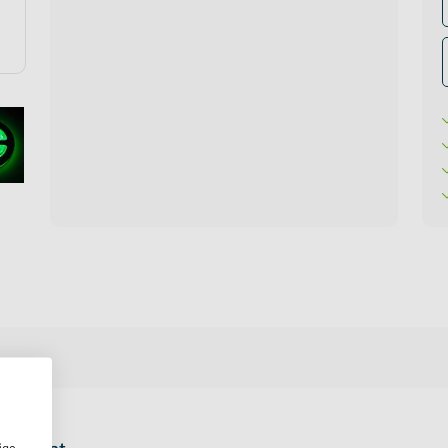
te verlichting
oires Topmet
oires Lumines
ige