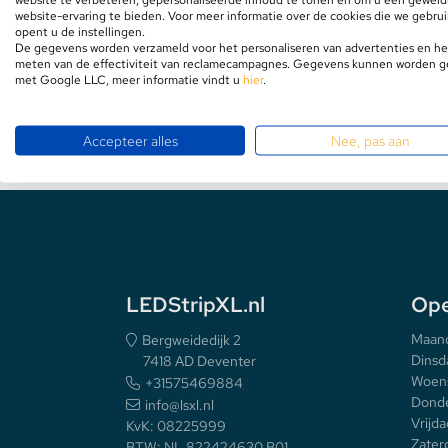
Benieuwd hoe wij omgaan met recycl
website-ervaring te bieden. Voor meer informatie over de cookies die we gebru
uw rechten zijn?
opent u de instellingen.
Bekijk hier de oud voor nieuw regeling
De gegevens worden verzameld voor het personaliseren van advertenties en he
Stekkerdozen
meten van de effectiviteit van reclamecampagnes. Gegevens kunnen worden 
met Google LLC, meer informatie vindt u
hier
.
WLED Compatible
Accepteer alles
Nee, pas aan
Batterijen
LEDStripXL.nl
Ope
Maan
Bergweidedijk 2
Dinsd
7418 AD Deventer
Woen
+31575469884
Donde
info@lsxl.nl
Vrijda
KvK: 08225999
Zater
BTW: NL 822424630 B01