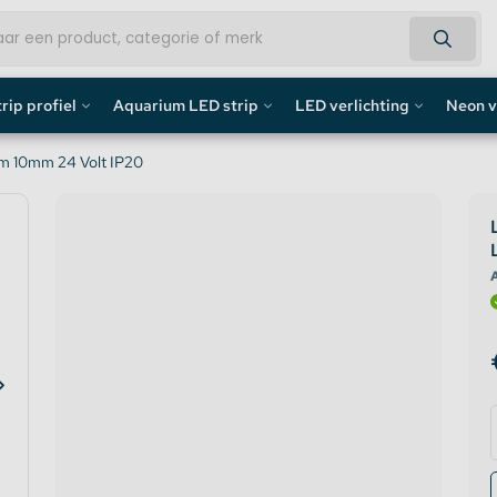
rip profiel
Aquarium LED strip
LED verlichting
Neon v
fiel
Aquarium LED Strips
LED Bouwlamp
Neon L
m 10mm 24 Volt IP20
profiel
Aquarium LED Strip accessoires
LED Lampen
Custom 
rofiel
Aquarium LED Balken
Decoratief
Neon LE
A
de profiel
Overig
fiel / Gipsplaten Profiel
ofiel
e LED Profielen