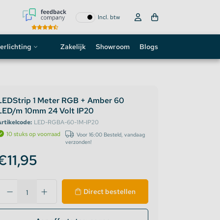
Incl. btw
erlichting
Zakelijk
Showroom
Blogs
ogo
neon sign
LEDStrip 1 Meter RGB + Amber 60
LED/m 10mm 24 Volt IP20
D strip
rtikelcode:
LED-RGBA-60-1M-IP20
10 stuks op voorraad
Voor 16:00 Besteld, vandaag
verzonden!
€11,95
Direct bestellen