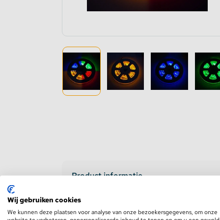
Dimmers en schakelaars
Indirec
LED strip versterker
Access
Fase aansnijding en fase afsnijding
Access
1-10V Accessoires
DMX Accessoires
Dali Accessoires
DIN Rail Controllers
Product informatie
Matter Compatible
Wij gebruiken cookies
We kunnen deze plaatsen voor analyse van onze bezoekersgegevens, om onze
Bevestigingstape en Plakband
website te verbeteren, gepersonaliseerde inhoud te tonen en om u een geweld