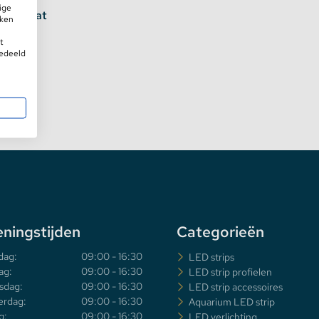
ige
en en wat
iken
t
gedeeld
ningstijden
Categorieën
dag:
09:00 - 16:30
LED strips
ag:
09:00 - 16:30
LED strip profielen
sdag:
09:00 - 16:30
LED strip accessoires
rdag:
09:00 - 16:30
Aquarium LED strip
g:
09:00 - 16:30
LED verlichting