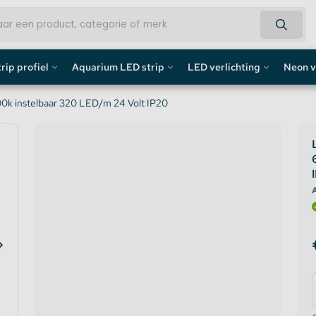
rip profiel
Aquarium LED strip
LED verlichting
Neon v
fiel
Aquarium LED Strips
LED Bouwlamp
Neon L
0k instelbaar 320 LED/m 24 Volt IP20
profiel
Aquarium LED Strip accessoires
LED Lampen
Custom 
rofiel
Aquarium LED Balken
Decoratief
Neon LE
A
de profiel
Overig
fiel / Gipsplaten Profiel
ofiel
e LED Profielen