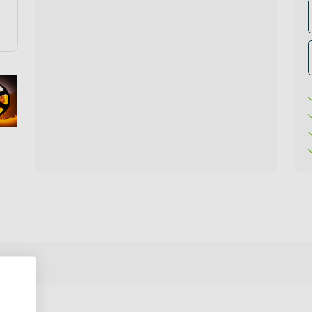
te verlichting
oires Topmet
oires Lumines