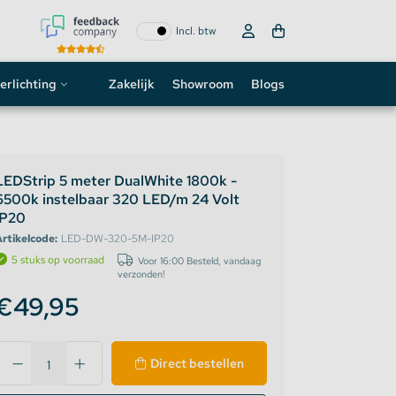
Incl. btw
erlichting
Zakelijk
Showroom
Blogs
ogo
neon sign
LEDStrip 5 meter DualWhite 1800k -
6500k instelbaar 320 LED/m 24 Volt
D strip
IP20
rtikelcode:
LED-DW-320-5M-IP20
5 stuks op voorraad
Voor 16:00 Besteld, vandaag
verzonden!
€49,95
Direct bestellen