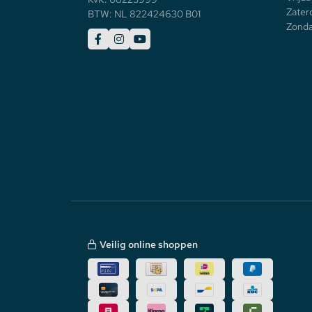
Zater
BTW: NL 822424630 B01
Zonda
Veilig online shoppen