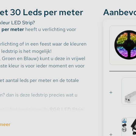
et 30 Leds per meter
Aanbevo
kleur LED Strip?
 per meter
heeft u verlichting voor
lichting of in een feest waar de kleuren
edstrip is het mogelijk!
, Groen en Blauw) kunt u deze in vrijwel
ste kleur is voor ieder moment en voor
et aantal leds per meter en de totale
n? dan is deze ledstrip precies wat u
kunt u het beste voor de
RGB LED Strip
bruikt maar 7,2Watt per meter.
meer