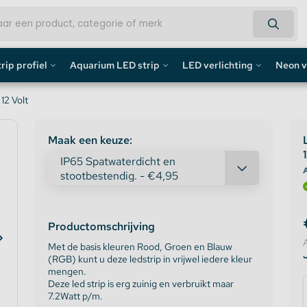
rip profiel
Aquarium LED strip
LED verlichting
Neon v
fiel
Aquarium LED Strips
LED Bouwlamp
Neon L
12 Volt
profiel
Aquarium LED Strip accessoires
LED Lampen
Custom 
Maak een keuze:
rofiel
Aquarium LED Balken
Decoratief
Neon LE
A
de profiel
Overig
Productomschrijving
fiel / Gipsplaten Profiel
Met de basis kleuren Rood, Groen en Blauw
(RGB) kunt u deze ledstrip in vrijwel iedere kleur
ofiel
mengen.
Deze led strip is erg zuinig en verbruikt maar
7.2Watt p/m.
e LED Profielen