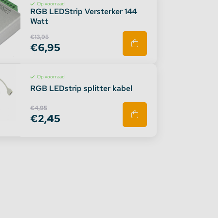
Op voorraad
RGB LEDStrip Versterker 144
Watt
€13,95
€6,95
Op voorraad
RGB LEDstrip splitter kabel
€4,95
€2,45