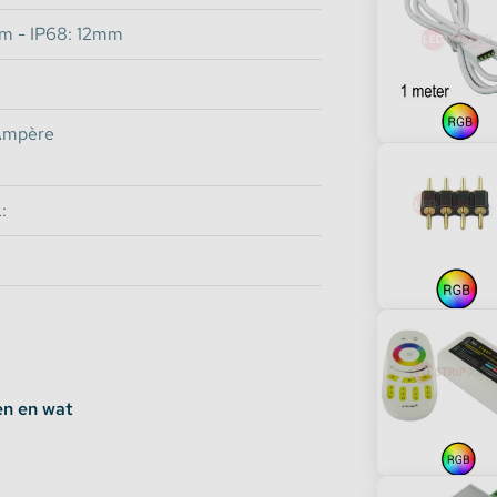
m - IP68: 12mm
(Langdurig contact met vocht zorgt voor
 Ampère
p kan bijvoorbeeld in zwembaden
:
an de strip én aan het eind van de strip
iliconen kit of aquarium kit gebruiken.
de kanten volledig afgedicht zijn.
en en wat