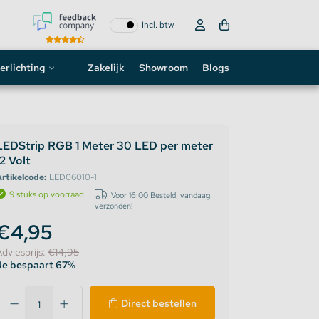
Incl. btw
erlichting
Zakelijk
Showroom
Blogs
ogo
neon sign
LEDStrip RGB 1 Meter 30 LED per meter
12 Volt
D strip
rtikelcode:
LED06010-1
9 stuks op voorraad
Voor 16:00 Besteld, vandaag
verzonden!
€4,95
Adviesprijs:
€14,95
Je bespaart 67%
Direct bestellen