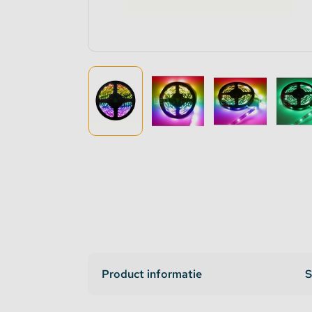
Dimmers en schakelaars
Indirec
LED strip versterker
Access
Fase aansnijding en fase afsnijding
Access
1-10V Accessoires
DMX Accessoires
Dali Accessoires
DIN Rail Controllers
Product informatie
S
Matter Compatible
Bevestigingstape en Plakband