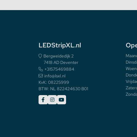
LEDStripXL.nl
Ope
Maan
Bergweidedijk 2
Dinsd
7418 AD Deventer
Woen
+31575469884
Donde
info@lsxl.nl
Vrijda
KvK: 08225999
Zater
BTW: NL 822424630 B01
Zonda