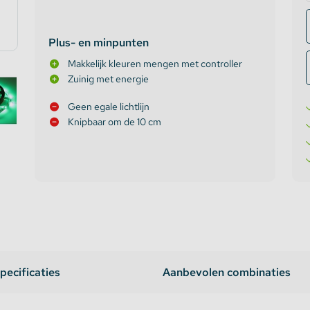
te verlichting
Plus- en minpunten
Makkelijk kleuren mengen met controller
oires Topmet
Zuinig met energie
oires Lumines
Geen egale lichtlijn
Knipbaar om de 10 cm
pecificaties
Aanbevolen combinaties