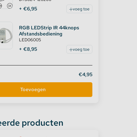
+ €6,95
voeg toe
RGB LEDStrip IR 44knops
Afstandsbediening
LED06005
+ €8,95
voeg toe
€4,95
eerde producten