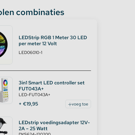
len combinaties
LEDStrip RGB 1 Meter 30 LED
per meter 12 Volt
LED06010-1
3in1 Smart LED controller set
FUT043A+
LED-FUT043A+
+ €19,95
voeg toe
LEDstrip voedingsadapter 12V-
2A – 25 Watt
DYS624-120200