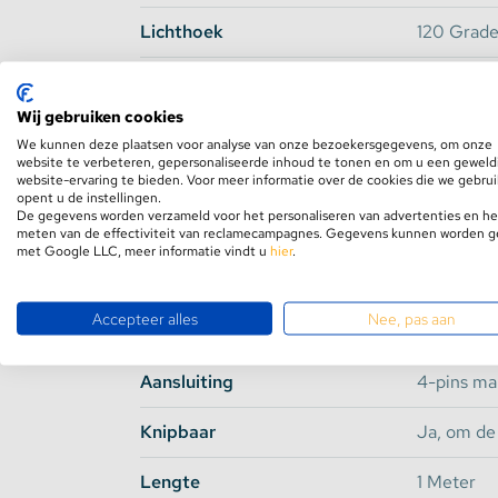
1 x RGB LED Strip in de door u gekozen l
Lichthoek
120 Grad
1 x Stroom adapter met het correcte watta
1 x RGB controller met afstandsbediening
Input Voltage
12V
Wij gebruiken cookies
Verbruik per meter
Maximaal 
We kunnen deze plaatsen voor analyse van onze bezoekersgegevens, om onze
website te verbeteren, gepersonaliseerde inhoud te tonen en om u een geweld
website-ervaring te bieden. Voor meer informatie over de cookies die we gebru
Dimbaar
Ja
Welke afstandsbediening heb ik 
opent u de instellingen.
De gegevens worden verzameld voor het personaliseren van advertenties en he
U heeft de keuze uit een IR controller set of
Branduren
50.000
meten van de effectiviteit van reclamecampagnes. Gegevens kunnen worden 
met Google LLC, meer informatie vindt u
hier
.
De IR controller is een infrarood controller m
PCB Kleur
Wit
dit betekend dat er een ontvangertje bij zit m
om de kleur in te stellen.
Accepteer alles
Nee, pas aan
Plakstrip
Ja, 3M Pla
De
Milight Smart LED controller set
werkt o
Aansluiting
4-pins ma
controller en afstandsbediening werken op 2
richten op de controller. Deze werkt op een
Knipbaar
Ja, om de
binnenshuis.
Lengte
1 Meter