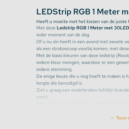
LEDStrip RGB 1 Meter m
Stekkerdozen
Heeft u moeite met het kiezen van de juiste 
Met deze
Ledstrip RGB 1 Meter met 30LED
WLED Compatible
ieder moment van de dag.
Of u nu zin heeft in een avond met zwoele ver
Batterijen
als een stroboscoop voorbij komen, met deze l
Met de basis kleuren van deze ledstrip (Rood
iedere kleur mengen, waardoor er een gewen
iedere stemming.
De enige keuze die u nog hoeft te maken is h
lengte die benodigd is.
Ziet u graag een onderbroken lichtlijn brande
zoekt.
Wilt u liever een egale lijn verlichting? dan 
met 60LED per meter
gaan.
Onze ledstrips zijn erg zuinig, deze strip ver
Toon 