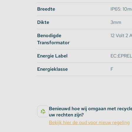
Breedte
IP65: 10m
Opties voor bescherming:
IP65: Spatwaterdicht en stootbestendig. 
Dikte
3mm
defecten)
Benodigde
12 Volt 2
IP68: Volledig Waterdicht. (Deze LEDStri
gebruikt worden)
Transformator
Energie Label
EC:EPREL
Let op:
Deze
ledstrip RGB 1 Meter
is aan het begin v
Energieklasse
F
niet waterdicht.
Om deze uiteinden goed af te dichten kunt u s
(waterdichte siliconenkit)
Zorg er voor dat u de kit zo aanbrengt dat bei
Benieuwd hoe wij omgaan met recycl
Toepassingen:
uw rechten zijn?
Bekijk hier de oud voor nieuw regeling
Achter uw televisie
Onder of boven aan een muur