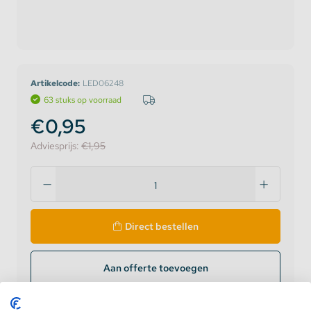
Artikelcode:
LED06248
63 stuks op voorraad
€0,95
Adviesprijs:
€1,95
Direct bestellen
Aan offerte toevoegen
Zakelijke klant? Log in voor prijzen