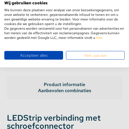
Wij gebruiken cookies
We kunnen deze plaatsen voor analyse van onze bezoekersgegevens, om
onze website te verbeteren, gepersonaliseerde inhoud te tonen en om u
Levering op werkdagen
binnen 24 uur
een geweldige website-ervaring te bieden. Voor meer informatie over de
GRATIS verzending
vanaf €75,-
cookies die we gebruiken opent u de instellingen.
De gegevens worden verzameld voor het personaliseren van advertenties en
Retourneren binnen
100 dagen
het meten van de effectiviteit van reclamecampagnes. Gegevens kunnen
5 jaar
garantie
worden gedeeld met Google LLC, meer informatie vindt u
hier
.
Accepteer alles
Nee, pas aan
Product informatie
Aanbevolen combinaties
LEDStrip verbinding met
schroefconnector