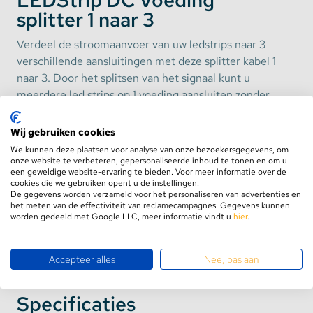
LEDStrip DC Voeding
splitter 1 naar 3
Verdeel de stroomaanvoer van uw ledstrips naar 3
verschillende aansluitingen met deze splitter kabel 1
naar 3. Door het splitsen van het signaal kunt u
meerdere led strips op 1 voeding aansluiten zonder
dat er sprake is van signaalverlies na een lengte van
meer dan 10 meter. U heeft dus geen versterker
Wij gebruiken cookies
nodig en kunt tot wel 30 meter op 1 voeding
We kunnen deze plaatsen voor analyse van onze bezoekersgegevens, om
aansluiten.
onze website te verbeteren, gepersonaliseerde inhoud te tonen en om u
een geweldige website-ervaring te bieden. Voor meer informatie over de
cookies die we gebruiken opent u de instellingen.
De gegevens worden verzameld voor het personaliseren van advertenties en
Let op: Bij het splitsen naar een totale lengte die
het meten van de effectiviteit van reclamecampagnes. Gegevens kunnen
meer is dan de standaard voeding aan kan, dient u
worden gedeeld met Google LLC, meer informatie vindt u
hier
.
een zwaardere voeding te bestellen.
Toon meer
Accepteer alles
Nee, pas aan
Specificaties