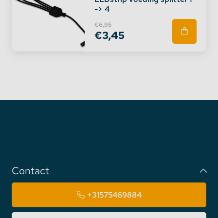
-> 4
€6,95
€3,45
Contact
+31575469884