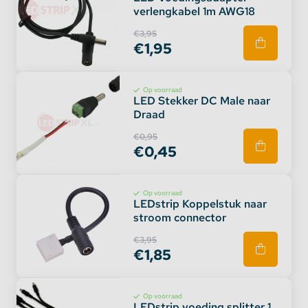
verlengkabel 1m AWG18
€3,95
€1,95
Op voorraad
LED Stekker DC Male naar
Draad
€0,95
€0,45
Op voorraad
LEDstrip Koppelstuk naar
stroom connector
€3,95
€1,85
Op voorraad
LEDstrip voeding splitter 1