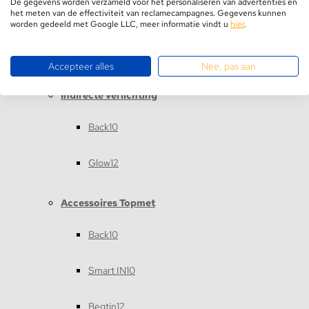
De gegevens worden verzameld voor het personaliseren van advertenties en
het meten van de effectiviteit van reclamecampagnes. Gegevens kunnen
Buigbare LED Profielen
worden gedeeld met Google LLC, meer informatie vindt u
hier
.
ARC12
Accepteer alles
Nee, pas aan
Indirecte verlichting
Back10
Glow12
Accessoires Topmet
Back10
Smart IN10
Begtin12