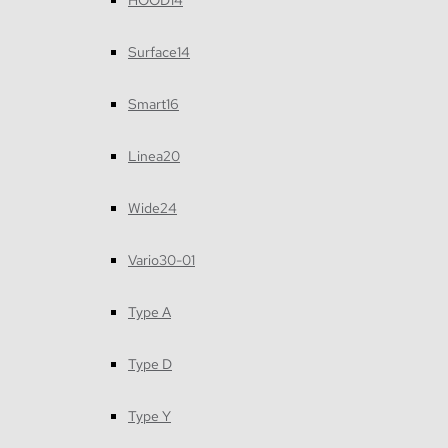
HOOD14
Surface14
Smart16
Linea20
Wide24
Vario30-01
Type A
Type D
Type Y