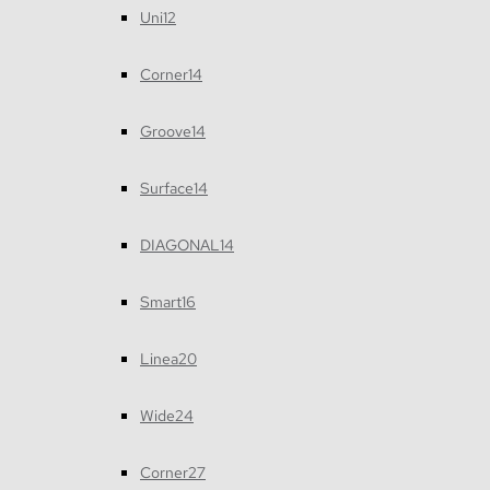
Uni12
Corner14
Groove14
Surface14
DIAGONAL14
Smart16
Linea20
Wide24
Corner27