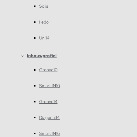
Solis
Iledo
Uni14
Inbouwprofiel
Groove10
Smart IN10
Groove14
Diagonal14
Smart IN16