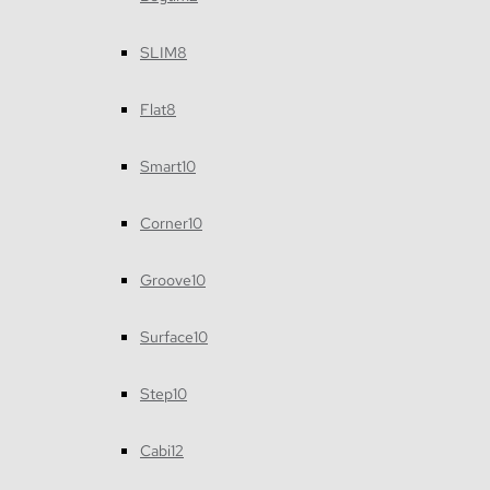
SLIM8
Flat8
Smart10
Corner10
Groove10
Surface10
Step10
Cabi12