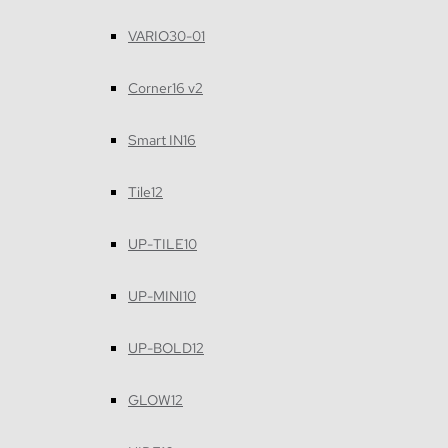
VARIO30-01
Corner16 v2
Smart IN16
Tile12
UP-TILE10
UP-MINI10
UP-BOLD12
GLOW12