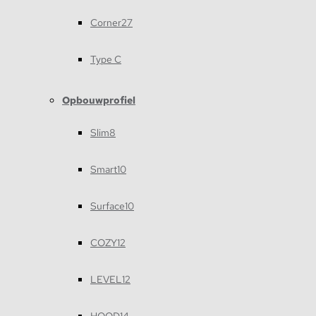
Corner27
Type C
Opbouwprofiel
Slim8
Smart10
Surface10
COZY12
LEVEL12