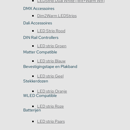
LEDStrip Dual White (Wit+Warm Wit)
DMX Accessoires
Dim2Warm LEDStrips
Dali Accessoires
LED Strip Rood
DIN Rail Controllers
LED strip Groen
Matter Compatible
LED strip Blauw
Bevestigingstape en Plakband
LED strip Geel
Stekkerdozen
LED strip Oranje
WLED Compatible
LED strip Roze
Batterijen
LED strip Paars