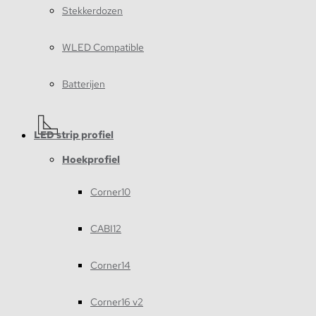
Stekkerdozen
WLED Compatible
Batterijen
LED strip profiel
Hoekprofiel
Corner10
CABI12
Corner14
Corner16 v2