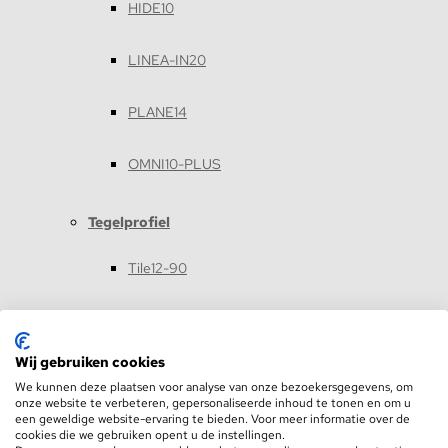
HIDE10
LINEA-IN20
PLANE14
OMNI10-PLUS
Tegelprofiel
Tile12-90
Tile12-180
Wij gebruiken cookies
Tile12-270
We kunnen deze plaatsen voor analyse van onze bezoekersgegevens, om
onze website te verbeteren, gepersonaliseerde inhoud te tonen en om u
een geweldige website-ervaring te bieden. Voor meer informatie over de
UP-TILE10
cookies die we gebruiken opent u de instellingen.