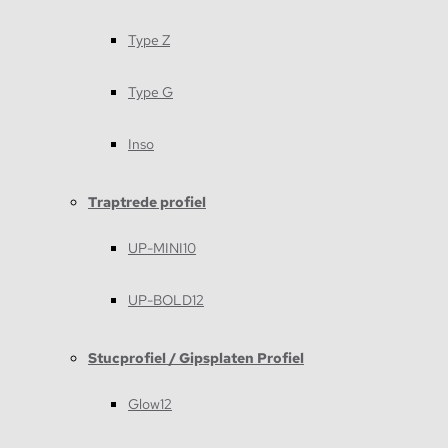
Type Z
Type G
Inso
Traptrede profiel
UP-MINI10
UP-BOLD12
Stucprofiel / Gipsplaten Profiel
Glow12