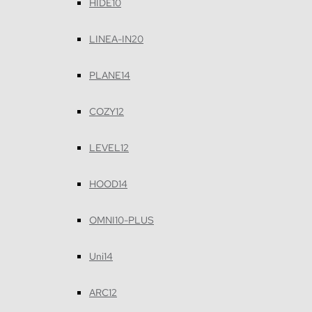
HIDE10
LINEA-IN20
PLANE14
COZY12
LEVEL12
HOOD14
OMNI10-PLUS
Uni14
ARC12