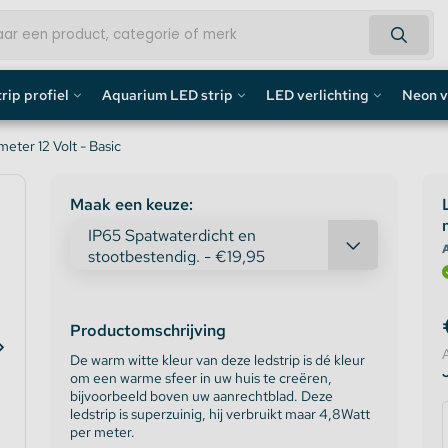
rip profiel
Aquarium LED strip
LED verlichting
Neon v
fiel
Aquarium LED Strips
LED Bouwlamp
Neon L
ter 12 Volt - Basic
profiel
Aquarium LED Strip accessoires
LED Lampen
Custom 
Maak een keuze:
rofiel
Aquarium LED Balken
Decoratief
Neon LE
A
de profiel
Overig
Productomschrijving
fiel / Gipsplaten Profiel
De warm witte kleur van deze ledstrip is dé kleur
om een warme sfeer in uw huis te creëren,
ofiel
bijvoorbeeld boven uw aanrechtblad. Deze
ledstrip is superzuinig, hij verbruikt maar 4,8Watt
per meter.
e LED Profielen