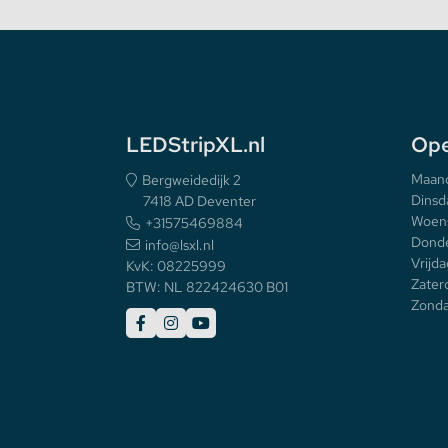
EPREL Label
LEDStripXL.nl
Ope
Maan
Bergweidedijk 2
Dinsd
7418 AD Deventer
Woen
+31575469884
Donde
info@lsxl.nl
Vrijda
KvK: 08225999
Zater
BTW: NL 822424630 B01
Zonda