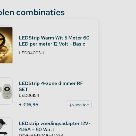
len combinaties
LEDStrip Warm Wit 5 Meter 60
LED per meter 12 Volt - Basic
LED04003-1
LEDStrip 4-zone dimmer RF
SET
LED06154
+ €16,95
voeg toe
LEDstrip voedingsadapter 12V-
4.16A – 50 Watt
DYS650-120416-17A28