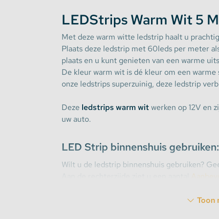
LEDStrips Warm Wit 5 Me
Stekkerdozen
Met deze warm witte ledstrip haalt u prachtige
Plaats deze ledstrip met 60leds per meter a
WLED Compatible
plaats en u kunt genieten van een warme uits
De kleur warm wit is dé kleur om een warme s
Batterijen
onze ledstrips superzuinig, deze ledstrip ver
Deze
ledstrips warm wit
werken op 12V en zij
uw auto.
LED Strip binnenshuis gebruiken:
Wilt u de ledstrip binnenshuis gebruiken? G
Aan de rechterzijde ziet u een aantal
Aanbev
gemakkelijk welke producten u extra nodig heeft
accessoires die geschikt zijn voor de gekozen 
Toon 