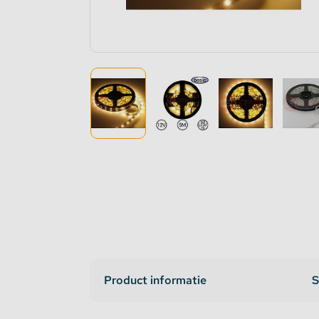
Dimmers en schakelaars
Indirec
LED strip versterker
Access
Fase aansnijding en fase afsnijding
Access
1-10V Accessoires
DMX Accessoires
Dali Accessoires
DIN Rail Controllers
Product informatie
S
Matter Compatible
Bevestigingstape en Plakband