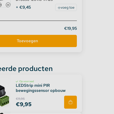
+ €9,45
voeg toe
€19,95
eerde producten
Op voorraad
LEDStrip mini PIR
bewegingssensor opbouw
€11,95
€9,95