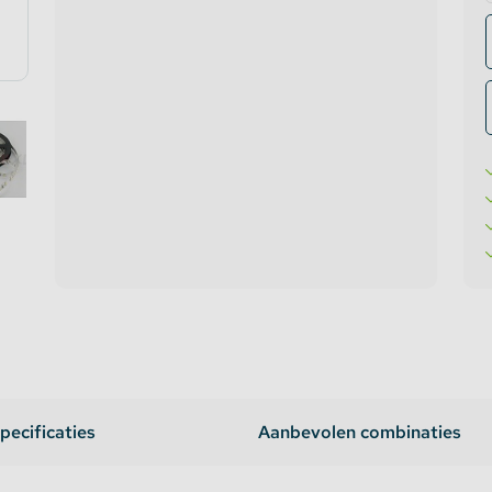
te verlichting
oires Topmet
oires Lumines
pecificaties
Aanbevolen combinaties