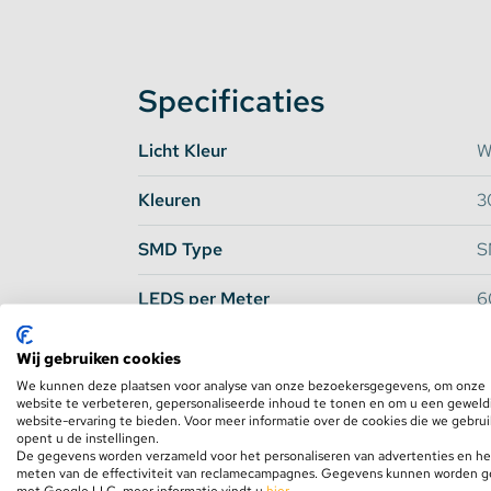
Om deze ledstrip binnenshuis te gebruiken h
transformator uit deze combinatie is enkel g
ledstrip. Wilt u meerdere ledstrips aan 1 tra
Specificaties
moeten bestellen.
Licht Kleur
W
Basic vs Ultra
Kleuren
3
Omdat de vraag naar
extra felle LED Strips
besloten om een nieuwe sub groep van feller
SMD Type
S
assortiment. Om een duidelijk onderscheid t
LEDS per Meter
6
en de extra felle strips, roepen wij vanaf nu 
leven. Er zijn een aantal belangrijke versch
Lumen per Meter
3
waarde maar het belangrijkste verschil is de 
Wij gebruiken cookies
Alle spcecifieke verschillen staan per artike
We kunnen deze plaatsen voor analyse van onze bezoekersgegevens, om onze
Lumen per LED
6
website te verbeteren, gepersonaliseerde inhoud te tonen en om u een geweld
belangrijkste op een rij:
website-ervaring te bieden. Voor meer informatie over de cookies die we gebru
opent u de instellingen.
Waterdichtheid
N
De gegevens worden verzameld voor het personaliseren van advertenties en he
meten van de effectiviteit van reclamecampagnes. Gegevens kunnen worden 
met Google LLC, meer informatie vindt u
hier
.