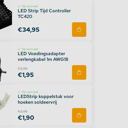
Op voorraad
LED Strip Tijd Controller
TC420
€34,95
Op voorraad
LED Voedingsadapter
verlengkabel 1m AWG18
€3,95
€1,95
Op voorraad
LEDStrip koppelstuk voor
hoeken soldeervrij
€3,95
€1,90