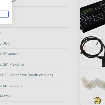
20 Graden
Ultra
2V
8
Epistar SMD2835
840
.8W
9.6 Watt
a
>90
0.000
ie IP waarde
 toch liever de Ultra uitvoering? Klik
a, 3M Plakstrip
x DC Connector (begin en eind)
aanraking
LET OP: Oranje PCB
a, om de 5cm
(Langdurig contact met vocht zorgt voor
 Meter
 kan bijvoorbeeld in zwembaden gebruikt