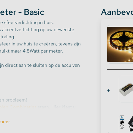
ter - Basic
Aanbevo
 sfeerverlichting in huis.
ls accentverlichting op uw gewenste
traling.
feer in uw huis te creëren, tevens zijn
bruikt maar 4.8Watt per meter.
n direct aan te sluiten op de accu van
een probleem!
olen Combinaties
staan. Hier kiest u
 naast de ledstrip zelf. Dit zijn altijd
ledstrip.
meer