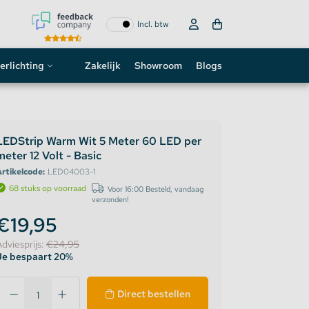
Incl. btw
erlichting
Zakelijk
Showroom
Blogs
ogo
neon sign
LEDStrip Warm Wit 5 Meter 60 LED per
meter 12 Volt - Basic
D strip
rtikelcode:
LED04003-1
68 stuks op voorraad
Voor 16:00 Besteld, vandaag
verzonden!
€19,95
Adviesprijs:
€24,95
Je bespaart 20%
Direct bestellen