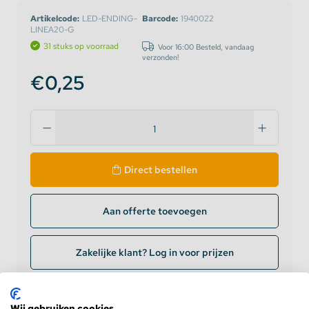
Artikelcode:
LED-ENDING-
Barcode:
1940022
LINEA20-G
31 stuks op voorraad
Voor 16:00 Besteld, vandaag
verzonden!
€0,25
Direct bestellen
Aan offerte toevoegen
Zakelijke klant? Log in voor prijzen
Levering op werkdagen
binnen 24 uur
Wij gebruiken cookies