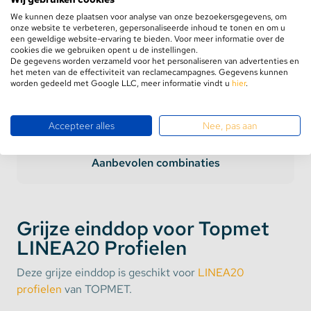
GRATIS verzending
vanaf €75,-
Retourneren binnen
100 dagen
We kunnen deze plaatsen voor analyse van onze bezoekersgegevens, om
onze website te verbeteren, gepersonaliseerde inhoud te tonen en om u
5 jaar
garantie
een geweldige website-ervaring te bieden. Voor meer informatie over de
cookies die we gebruiken opent u de instellingen.
De gegevens worden verzameld voor het personaliseren van advertenties en
het meten van de effectiviteit van reclamecampagnes. Gegevens kunnen
worden gedeeld met Google LLC, meer informatie vindt u
hier
.
Accepteer alles
Nee, pas aan
Product informatie
Aanbevolen combinaties
Grijze einddop voor Topmet
LINEA20 Profielen
Deze grijze einddop is geschikt voor
LINEA20
profielen
van TOPMET.