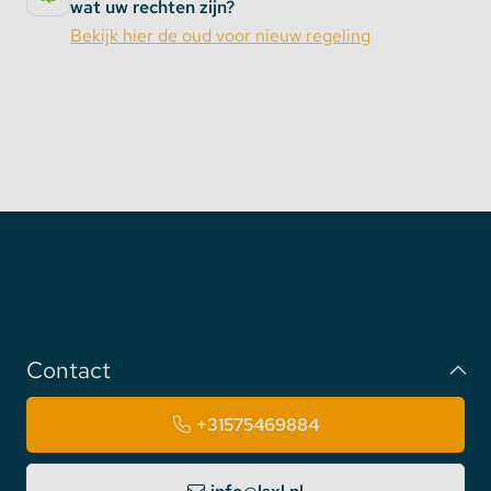
wat uw rechten zijn?
voorgeprogrammeerde instellingen: Morning mode,
Bekijk hier de oud voor nieuw regeling
Daylight mode, Dusk mode en Night mode. Tot slot
is er zelfs de mogelijkheid om 2 scenes op te slaan
met uw eigen voorkeursinstellingen.
F6 Afstandsbediening
Met de F6 afstandsbediening heeft u het voordeel
dat u uw LED strips in 4 afzonderlijke zones in uw
huis of werkomgeving kun besturen. Dim
bijvoorbeeld het licht in de keuken als u de ruimte
verlaat en schakel de verlichting in de woonkamer in
met één en dezelfde afstandsbediening.
Contact
Beide afstandsbedieningen zijn compatibel met de
F4-5A, F4-3A en de F4-CC ontvangers.
+31575469884
Aansluitdiagram