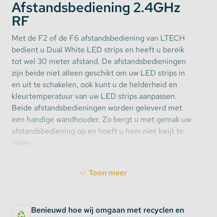
Afstandsbediening 2.4GHz
RF
Met de F2 of de F6 afstandsbediening van LTECH
bedient u Dual White LED strips en heeft u bereik
tot wel 30 meter afstand. De afstandsbedieningen
zijn beide niet alleen geschikt om uw LED strips in
en uit te schakelen, ook kunt u de helderheid en
kleurtemperatuur van uw LED strips aanpassen.
Beide afstandsbedieningen worden geleverd met
een handige wandhouder. Zo bergt u met gemak uw
afstandsbediening op en hoeft u hem niet kwijt te
raken.
F2 Afstandsbediening
Toon meer
Met de F2 afstandsbediening past u niet alleen de
helderheid en kleurtemperatuur aan, ook heeft u de
Benieuwd hoe wij omgaan met recyclen en
mogelijkheid om gebruik te maken van 4