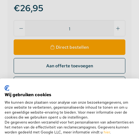
€26,95
Direct bestellen
Aan offerte toevoegen
Zakelijke klant? Log in voor prijzen
Wij gebruiken cookies
Levering op werkdagen
binnen 24 uur
We kunnen deze plaatsen voor analyse van onze bezoekersgegevens, om
onze website te verbeteren, gepersonaliseerde inhoud te tonen en om u
GRATIS verzending
vanaf €75,-
een geweldige website-ervaring te bieden. Voor meer informatie over de
Retourneren binnen
100 dagen
cookies die we gebruiken opent u de instellingen.
De gegevens worden verzameld voor het personaliseren van advertenties en
5 jaar
garantie
het meten van de effectiviteit van reclamecampagnes. Gegevens kunnen
worden gedeeld met Google LLC, meer informatie vindt u
hier
.