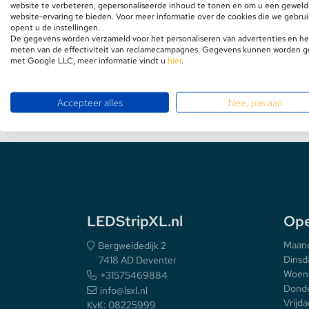
website te verbeteren, gepersonaliseerde inhoud te tonen en om u een geweld
Benieuwd hoe wij omgaan met recycl
website-ervaring te bieden. Voor meer informatie over de cookies die we gebru
uw rechten zijn?
opent u de instellingen.
Stekkerdozen
De gegevens worden verzameld voor het personaliseren van advertenties en he
Bekijk hier de oud voor nieuw regeling
meten van de effectiviteit van reclamecampagnes. Gegevens kunnen worden 
met Google LLC, meer informatie vindt u
hier
.
WLED Compatible
Accepteer alles
Nee, pas aan
Batterijen
LEDStripXL.nl
Ope
Maan
Bergweidedijk 2
Dinsd
7418 AD Deventer
Woen
+31575469884
Donde
info@lsxl.nl
Vrijda
KvK: 08225999