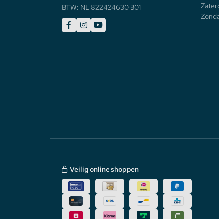
Zater
BTW: NL 822424630 B01
Zonda
Veilig online shoppen