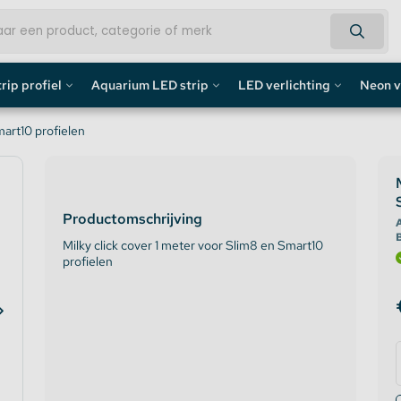
rip profiel
Aquarium LED strip
LED verlichting
Neon v
fiel
Aquarium LED Strips
LED Bouwlamp
Neon L
mart10 profielen
profiel
Aquarium LED Strip accessoires
LED Lampen
Custom 
Productomschrijving
rofiel
Aquarium LED Balken
Decoratief
Neon LE
A
Milky click cover 1 meter voor Slim8 en Smart10
profielen
de profiel
Overig
fiel / Gipsplaten Profiel
ofiel
e LED Profielen