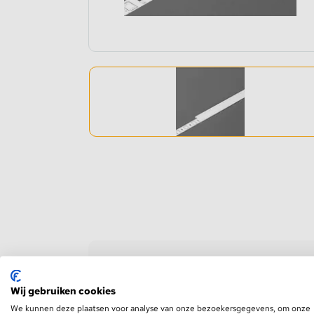
Dimmers en schakelaars
Indirec
LED strip versterker
Access
Fase aansnijding en fase afsnijding
Access
1-10V Accessoires
DMX Accessoires
Dali Accessoires
DIN Rail Controllers
Product informatie
Matter Compatible
Wij gebruiken cookies
We kunnen deze plaatsen voor analyse van onze bezoekersgegevens, om onze
Bevestigingstape en Plakband