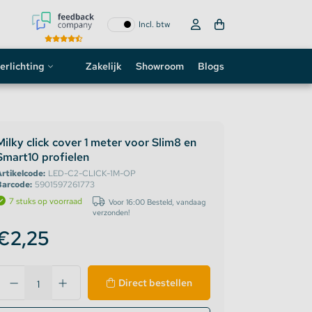
Incl. btw
erlichting
Zakelijk
Showroom
Blogs
ogo
neon sign
Milky click cover 1 meter voor Slim8 en
Smart10 profielen
D strip
rtikelcode:
LED-C2-CLICK-1M-OP
Barcode:
5901597261773
7 stuks op voorraad
Voor 16:00 Besteld, vandaag
verzonden!
€2,25
Direct bestellen