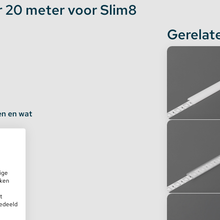
r 20 meter voor Slim8
Gerelat
en en wat
ige
iken
t
gedeeld