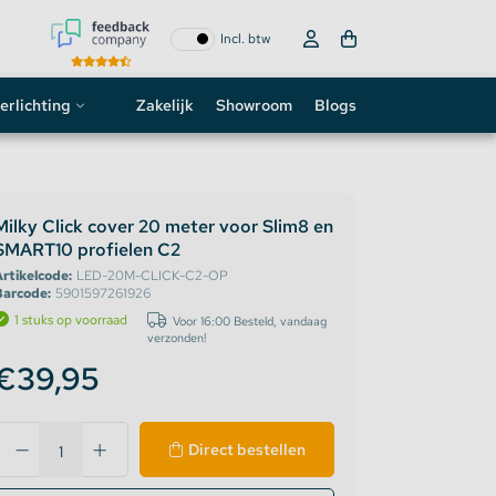
Incl. btw
erlichting
Zakelijk
Showroom
Blogs
ogo
neon sign
Milky Click cover 20 meter voor Slim8 en
SMART10 profielen C2
D strip
rtikelcode:
LED-20M-CLICK-C2-OP
Barcode:
5901597261926
1 stuks op voorraad
Voor 16:00 Besteld, vandaag
verzonden!
€39,95
Direct bestellen