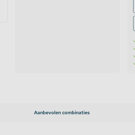
te verlichting
oires Topmet
oires Lumines
Aanbevolen combinaties