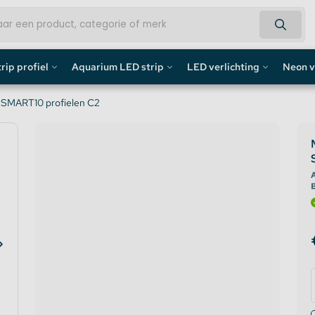
rip profiel
Aquarium LED strip
LED verlichting
Neon v
fiel
Aquarium LED Strips
LED Bouwlamp
Neon L
n SMART10 profielen C2
profiel
Aquarium LED Strip accessoires
LED Lampen
Custom 
rofiel
Aquarium LED Balken
Decoratief
Neon LE
A
de profiel
Overig
fiel / Gipsplaten Profiel
ofiel
e LED Profielen