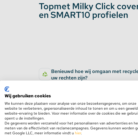
Topmet Milky Click cove
en SMART10 profielen
Stekkerdozen
WLED Compatible
Batterijen
Benieuwd hoe wij omgaan met recycl
uw rechten zijn?
Bekijk hier de oud voor nieuw regeling
Wij gebruiken cookies
We kunnen deze plaatsen voor analyse van onze bezoekersgegevens, om onze
website te verbeteren, gepersonaliseerde inhoud te tonen en om u een geweld
website-ervaring te bieden. Voor meer informatie over de cookies die we gebru
opent u de instellingen.
De gegevens worden verzameld voor het personaliseren van advertenties en he
meten van de effectiviteit van reclamecampagnes. Gegevens kunnen worden 
met Google LLC, meer informatie vindt u
hier
.