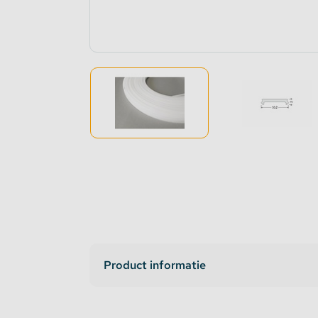
Dimmers en schakelaars
Indirec
LED strip versterker
Access
Fase aansnijding en fase afsnijding
Access
1-10V Accessoires
DMX Accessoires
Dali Accessoires
DIN Rail Controllers
Product informatie
Matter Compatible
Bevestigingstape en Plakband