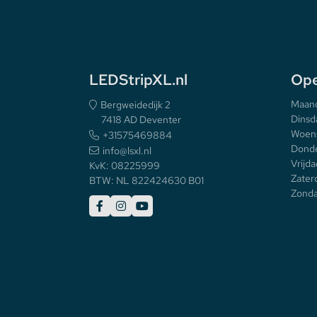
LEDStripXL.nl
Ope
Maan
Bergweidedijk 2
Dinsd
7418 AD Deventer
Woen
+31575469884
Donde
info@lsxl.nl
Vrijda
KvK: 08225999
Zater
BTW: NL 822424630 B01
Zonda