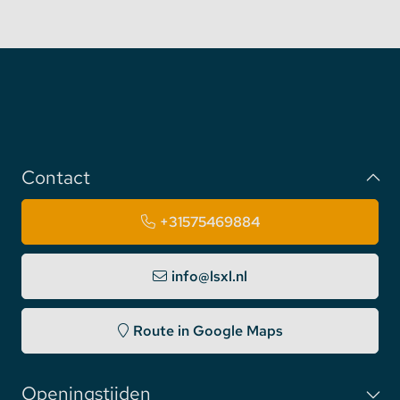
Contact
+31575469884
info@lsxl.nl
Route in Google Maps
Openingstijden