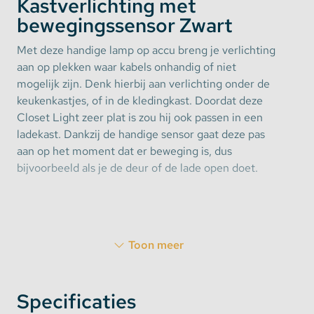
Kastverlichting met
bewegingssensor Zwart
Met deze handige lamp op accu breng je verlichting
aan op plekken waar kabels onhandig of niet
mogelijk zijn. Denk hierbij aan verlichting onder de
keukenkastjes, of in de kledingkast. Doordat deze
Closet Light zeer plat is zou hij ook passen in een
ladekast. Dankzij de handige sensor gaat deze pas
aan op het moment dat er beweging is, dus
bijvoorbeeld als je de deur of de lade open doet.
Geen kabels maar een sterke accu
Toon meer
Deze kastlamp van 60cm heeft een sterke accu van
2200mAh wat staat voor urenlange verlichting. Is de
accu leeg, dan is deze makkelijk op te laden met de
Specificaties
bijgeleverde USB Type-C oplaadkabel. Deze kabel