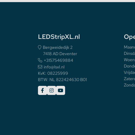
LEDStripXL.nl
Ope
Maan
Bergweidedijk 2
Dinsd
7418 AD Deventer
Woen
+31575469884
Donde
info@lsxl.nl
Vrijda
KvK: 08225999
Zater
BTW: NL 822424630 B01
Zonda