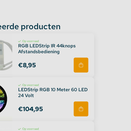
eerde producten
Op voorraad
RGB LEDStrip IR 44knops
Afstandsbediening
€8,95
Op voorraad
LEDStrip RGB 10 Meter 60 LED
24 Volt
€104,95
Op voorraad