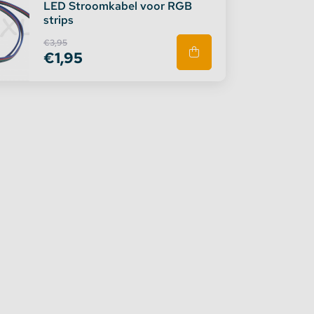
LED Stroomkabel voor RGB
strips
€3,95
€1,95