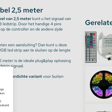
bel 2,5 meter
el van 2,5 meter
kunt u het signaal van
Gerelat
 ledstrip. Door het handige 4 pins
 op de controller en de andere zijde
ten een aansluiting? Dan kunt u deze
B led strip aan te sluiten op de lengte
5 meter
is de ideale plug&play oplossing
strip signaal.
patwaterdichte variant
voor buiten
ige
iken
t
gedeeld