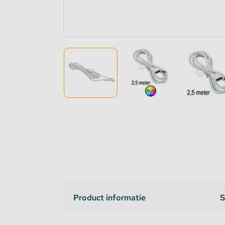
Dimmers en schakelaars
Indirec
LED strip versterker
Access
Fase aansnijding en fase afsnijding
Access
1-10V Accessoires
DMX Accessoires
Dali Accessoires
DIN Rail Controllers
Product informatie
S
Matter Compatible
Bevestigingstape en Plakband