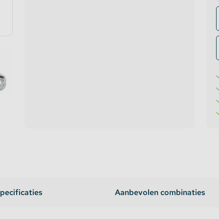
te verlichting
oires Topmet
oires Lumines
pecificaties
Aanbevolen combinaties