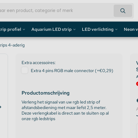
rip profiel
Aquarium LED strip
LED verlichting
Neon v
fiel
Aquarium LED Strips
LED Bouwlamp
Neon L
rips 4-aderig
profiel
Aquarium LED Strip accessoires
LED Lampen
Custom 
Extra accessoires:
Extra 4 pins RGB male connector (+€0,29)
rofiel
Aquarium LED Balken
Decoratief
Neon LE
A
de profiel
Overig
Productomschrijving
Verleng het signaal van uw rgb led strip of
fiel / Gipsplaten Profiel
afstandsbediening met maar liefst 2,5 meter.
Deze verlengkabel is direct aan te sluiten op al
onze rgb ledstrips
ofiel
e LED Profielen