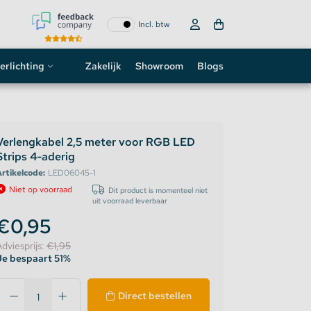
Incl. btw
erlichting
Zakelijk
Showroom
Blogs
ogo
neon sign
Verlengkabel 2,5 meter voor RGB LED
Strips 4-aderig
D strip
rtikelcode:
LED06045-1
Niet op voorraad
Dit product is momenteel niet
uit voorraad leverbaar
€0,95
Adviesprijs:
€1,95
Je bespaart 51%
Direct bestellen