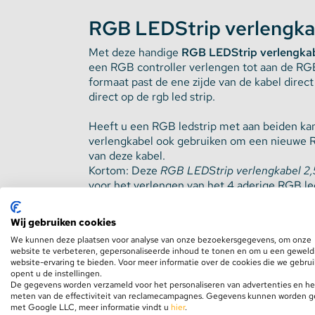
RGB LEDStrip verlengka
Stekkerdozen
Met deze handige
RGB LEDStrip verlengkab
een RGB controller verlengen tot aan de RGB
WLED Compatible
formaat past de ene zijde van de kabel direct
direct op de rgb led strip.
Batterijen
Heeft u een RGB ledstrip met aan beiden kan
verlengkabel ook gebruiken om een nieuwe RG
van deze kabel.
Kortom: Deze
RGB LEDStrip verlengkabel 2,
voor het verlengen van het 4 aderige RGB led
Nieuw:
kies in het pull-down menu voor de
s
Wij gebruiken cookies
gebruik!
We kunnen deze plaatsen voor analyse van onze bezoekersgegevens, om onze
website te verbeteren, gepersonaliseerde inhoud te tonen en om u een geweld
website-ervaring te bieden. Voor meer informatie over de cookies die we gebru
opent u de instellingen.
De gegevens worden verzameld voor het personaliseren van advertenties en he
meten van de effectiviteit van reclamecampagnes. Gegevens kunnen worden 
met Google LLC, meer informatie vindt u
hier
.