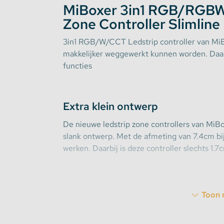
MiBoxer 3in1 RGB/RGB
Zone Controller Slimline
Stekkerdozen
3in1 RGB/W/CCT Ledstrip controller van MiBo
WLED Compatible
makkelijker weggewerkt kunnen worden. Daar
functies
Batterijen
Extra klein ontwerp
De nieuwe ledstrip zone controllers van MiB
slank ontwerp. Met de afmeting van 7.4cm bij 
werken. Daarbij is deze controller slechts 1.7c
Automatische Synchronisatie en
Toon 
Met het gebruik van meerdere FUT037S+ 4 ka
worden vergroot. Tussen elke controller mag 