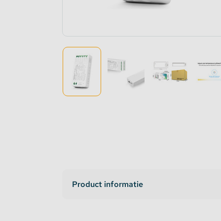
Dimmers en schakelaars
Indirec
LED strip versterker
Access
Fase aansnijding en fase afsnijding
Access
1-10V Accessoires
DMX Accessoires
Dali Accessoires
DIN Rail Controllers
Product informatie
Matter Compatible
Bevestigingstape en Plakband