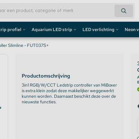
rip profiel
Aquarium LED strip
LED verlichting
Neon v
fiel
Aquarium LED Strips
LED Bouwlamp
Neon L
ller Slimline - FUT037S+
profiel
Aquarium LED Strip accessoires
LED Lampen
Custom 
Productomschrijving
rofiel
Aquarium LED Balken
Decoratief
Neon LE
A
3in1 RGB/W/CCT Ledstrip controller van MiBoxer
is extra klein zodat deze makkelijker weggewerkt
de profiel
Overig
kunnen worden. Daarnaast beschikt deze over de
nieuwste functies.
fiel / Gipsplaten Profiel
ofiel
e LED Profielen