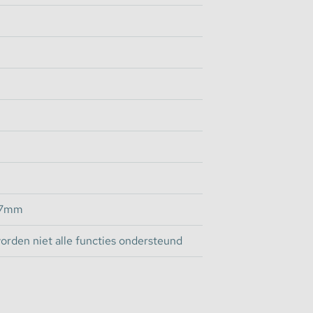
ze LEDStrip Controller.
17mm
orden niet alle functies ondersteund