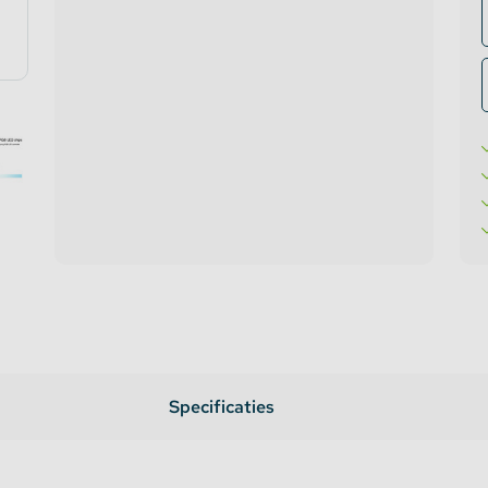
te verlichting
oires Topmet
oires Lumines
Specificaties