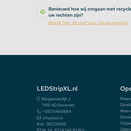
Benieuwd hoe wij omgaan met recycl
uw rechten zijn?
Bekijk hier de oud voor nieuw regeling
LEDStripXL.nl
Ope
Maan
Bergweidedijk 2
Dinsd
7418 AD Deventer
Woen
+31575469884
Donde
info@lsxl.nl
Vrijda
KvK: 08225999
Zater
BTW: NL 822424630 B01