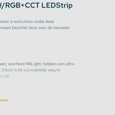
W/RGB+CCT LEDStrip
xer is extra klein zodat deze
naast beschikt deze over de nieuwste
oxer, voorheen MiLight, hebben een ultra
3.6cm is hij vrij makkelijk weg te
m dik.
 zendbereik
meer
naals zone controllers zal het bereik
er namelijk 30 meter afstand zitten.