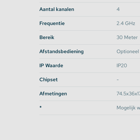
Aantal kanalen
4
Geschikt voor WiFi Module:
-
WL-Box1
Frequentie
2.4 GHz
Download
HIER
de gebruiksaanwijzing van de
Bereik
30 Meter
Afstandsbediening
Optioneel
IP Waarde
IP20
Chipset
-
Afmetingen
74.5x36x
*
Mogelijk w