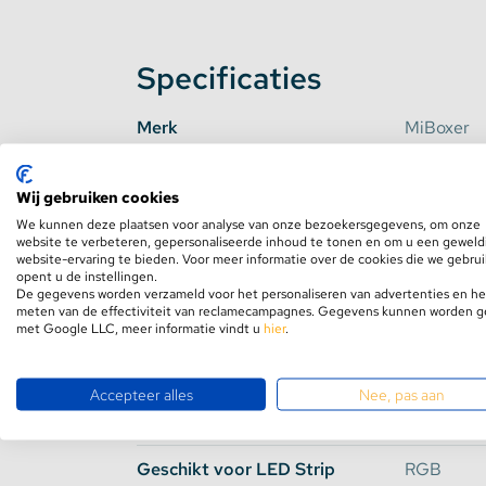
Bediend u met 1 afstandsbediening meerdere c
met elkaar communiceren. Hierdoor zullen de 
overlopen. Dit is zeer handig met het gebrui
Specificaties
verlichtingsprogramma's die in de led strip 
Merk
MiBoxer
PWM High en PWM Low frequentie
Artikelcode Fabrikant
FUT037S
Wij gebruiken cookies
De nieuwe slimline ledstrip controllers heb
Werkt met*
MiBoxer 
We kunnen deze plaatsen voor analyse van onze bezoekersgegevens, om onze
hoge PWM frequentie van 8KHz en op de lag
website te verbeteren, gepersonaliseerde inhoud te tonen en om u een geweld
website-ervaring te bieden. Voor meer informatie over de cookies die we gebru
Protocol
2.4 GHz
opent u de instellingen.
De gegevens worden verzameld voor het personaliseren van advertenties en he
meten van de effectiviteit van reclamecampagnes. Gegevens kunnen worden 
Input Voltage
DC 12 ~24
met Google LLC, meer informatie vindt u
hier
.
Geschikt voor MiBoxer Afstandsbediening
Output (W)
144 Watt @
- FUT089 / FUT089-B / FUT088 / FUT092
Accepteer alles
Nee, pas aan
Output (A)
12 A Max
Geschikt voor MiBoxer Wandpanelen:
- B8 / B4 / B4-B / T4 / B3 / B3-B / B0
Geschikt voor LED Strip
RGB