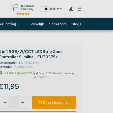
Incl. btw
erlichting
Zakelijk
Showroom
Blogs
ogo
neon sign
3 in 1 RGB/W/CCT LEDStrip Zone
Controller Slimline - FUT037S+
D strip
rtikelcode:
LED-FUT037S+
Barcode:
8720088764602
134 stuks op voorraad
Voor 16:00 Besteld, vandaag
verzonden!
€11,95
Direct bestellen