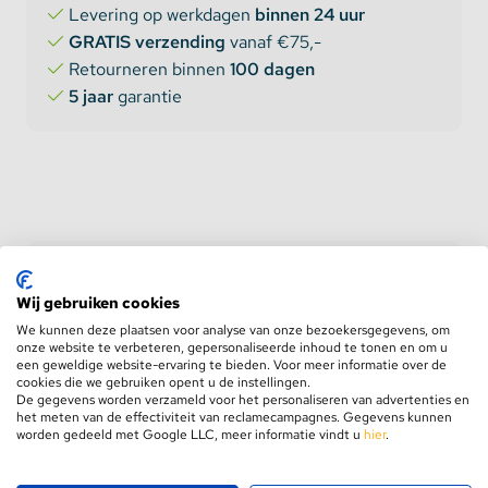
Levering op werkdagen
binnen 24 uur
GRATIS verzending
vanaf €75,-
Retourneren binnen
100 dagen
5 jaar
garantie
Product informatie
Aanbevolen combinaties
Wij gebruiken cookies
Gerelateerde producten
We kunnen deze plaatsen voor analyse van onze bezoekersgegevens, om
onze website te verbeteren, gepersonaliseerde inhoud te tonen en om u
een geweldige website-ervaring te bieden. Voor meer informatie over de
cookies die we gebruiken opent u de instellingen.
De gegevens worden verzameld voor het personaliseren van advertenties en
Dual White smart click
het meten van de effectiviteit van reclamecampagnes. Gegevens kunnen
worden gedeeld met Google LLC, meer informatie vindt u
hier
.
socket 15cm 3 pins male