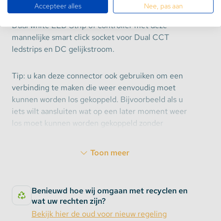
Maak een stevige verbinding tussen twee Dual white
Accepteer alles
Nee, pas aan
ledstrips of van een 5V-24 spanningsbron naar een
Dual white LED Strip of controller met deze
mannelijke smart click socket voor Dual CCT
ledstrips en DC gelijkstroom.
Tip: u kan deze connector ook gebruiken om een
verbinding te maken die weer eenvoudig moet
kunnen worden los gekoppeld. Bijvoorbeeld als u
iets wilt aansluiten wat op een later moment weer
los moet kunnen worden gekoppeld zonder
problemen. Door het 'click' systeem van deze
connector is een verbinding heel stevig maar hoef
Toon meer
het niet permanent te zijn!
Bekijk
hier
de passende female variant van deze 3
Benieuwd hoe wij omgaan met recyclen en
pins smart click socket.
wat uw rechten zijn?
De dikte van de aders is AWG20
Bekijk hier de oud voor nieuw regeling