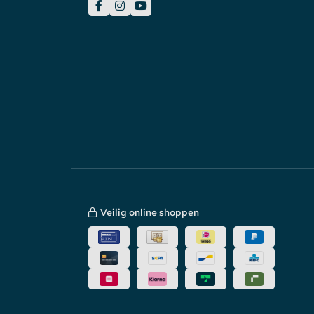
te raden om een profiel te gebruiken om 
Celsius te krijgen.
Met het gebruik van een profiel met cover bl
afnemen van het profiel is eenvoudig met b
onderhoudsvrij en beschermt. Dit optimali
Veilig online shoppen