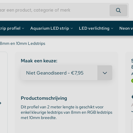
rip profiel
Aquarium LED strip
LED verlichting
Neon v
fiel
Aquarium LED Strips
LED Bouwlamp
Neon L
r 8mm en 10mm Ledstrips
profiel
Aquarium LED Strip accessoires
LED Lampen
Custom 
Maak een keuze:
rofiel
Aquarium LED Balken
Decoratief
Neon LE
A
de profiel
Overig
Productomschrijving
fiel / Gipsplaten Profiel
Dit profiel van 2 meter lengte is geschikt voor
enkel kleurige ledstrips van 8mm en RGB ledstrips
ofiel
met 10mm breedte.
e LED Profielen