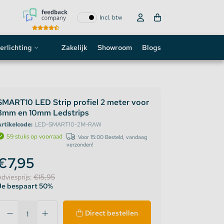
Incl. btw
erlichting
Zakelijk
Showroom
Blogs
ogo
neon sign
SMART10 LED Strip profiel 2 meter voor
8mm en 10mm Ledstrips
D strip
rtikelcode:
LED-SMART10-2M-RAW
59 stuks op voorraad
Voor 15:00 Besteld, vandaag
verzonden!
€7,95
Adviesprijs:
€15,95
Je bespaart 50%
Direct bestellen