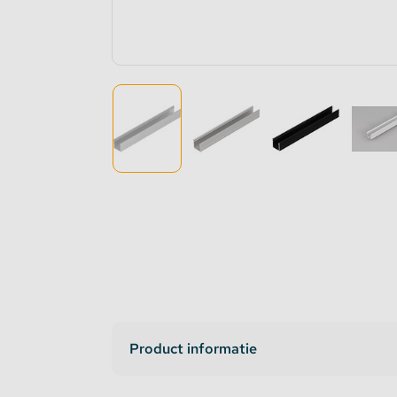
Dimmers en schakelaars
Indirec
LED strip versterker
Access
Fase aansnijding en fase afsnijding
Access
1-10V Accessoires
DMX Accessoires
Dali Accessoires
DIN Rail Controllers
Product informatie
Matter Compatible
Bevestigingstape en Plakband