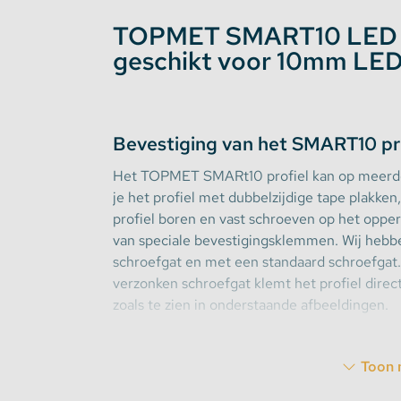
TOPMET SMART10 LED St
Stekkerdozen
geschikt voor 10mm LED
WLED Compatible
Batterijen
Bevestiging van het SMART10 pr
Het TOPMET SMARt10 profiel kan op meerde
je het profiel met dubbelzijdige tape plakken
profiel boren en vast schroeven op het opper
van speciale bevestigingsklemmen. Wij hebb
schroefgat en met een standaard schroefgat
verzonken schroefgat klemt het profiel direc
zoals te zien in onderstaande afbeeldingen.
Toon 