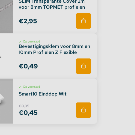
SLIM Transparante Cover 2m
voor 8mm TOPMET profielen
€2,95
Op voorraad
Bevestigingsklem voor 8mm en
10mm Profielen Z Flexible
€0,49
Op voorraad
Smart10 Einddop Wit
€0,95
€0,45