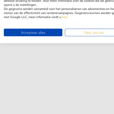
website-ervaring te bieden. Voor meer informatie over de cookies die we gebru
opent u de instellingen.
Afdekkap / Cover kiezen
De gegevens worden verzameld voor het personaliseren van advertenties en he
meten van de effectiviteit van reclamecampagnes. Gegevens kunnen worden 
met Google LLC, meer informatie vindt u
hier
.
Welke cover heb ik nodig? Deze vraag krijgen
proberen wij duidelijk te maken welke keuzes 
van de ledstrip.
Accepteer alles
Nee, pas aan
Linksboven ziet u de transparante cover.
Rechtsboven ziet u de milky cover.
Linksonder ziet u de milky click-cover. (
deze 
Rechtsonder ziet u de frosted cover.