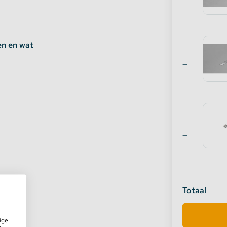
en en wat
Totaal
ige