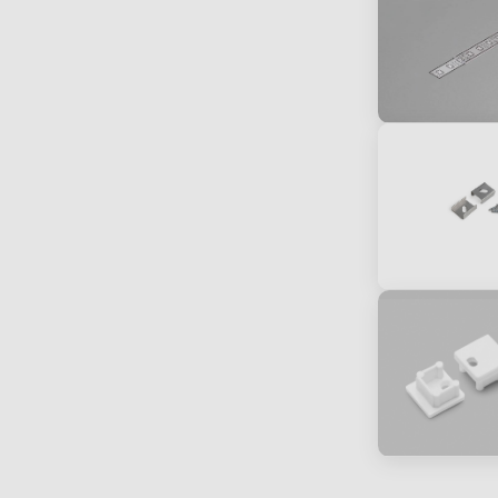
t betekend dat de cover in het profiel
erin hoeft te worden geschoven. Dit