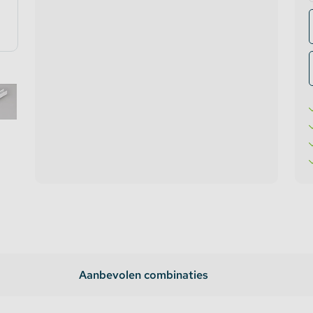
te verlichting
oires Topmet
oires Lumines
Aanbevolen combinaties