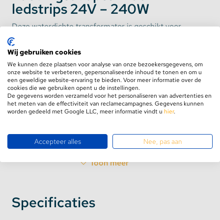
ledstrips 24V – 240W
Deze waterdichte transformator is geschikt voor
24V ledstrips. De 240W voedingsadapter (IP67) kan
worden toegepast voor buitenprojecten en in een
Wij gebruiken cookies
vochtige omgeving zoals de badkamer. Uiteraard is
We kunnen deze plaatsen voor analyse van onze bezoekersgegevens, om
onze website te verbeteren, gepersonaliseerde inhoud te tonen en om u
deze 24V voedingsadapter ook binnen te gebruiken.
een geweldige website-ervaring te bieden. Voor meer informatie over de
cookies die we gebruiken opent u de instellingen.
De gegevens worden verzameld voor het personaliseren van advertenties en
Deze 10A 240W LED driver is van 100V-240V te
het meten van de effectiviteit van reclamecampagnes. Gegevens kunnen
gebruiken met al onze 24V LEDstrips. Gebruik je
worden gedeeld met Google LLC, meer informatie vindt u
hier
.
deze waterdichte IP67 voedingsadapter buiten of in
een vochtige omgeving? Houd er dan rekening mee
Accepteer alles
Nee, pas aan
dat de ledstrip ook over een IP67 certificering moet
beschikken.
Toon meer
10A voedingsadapter 240W –
Specificaties
dimbaar