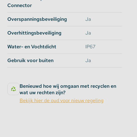
venture light. De sterke waterdichte
Connector
voedingsadapter heeft een ultradun design,
waardoor deze gemakkelijker toe te passen is op
Overspanningsbeveiliging
Ja
moeilijke plekken. Deze transformator kan ook
gebruikt worden als normale LED driver.
Overhittingsbeveiliging
Ja
Water- en Vochtdicht
IP67
Hoe deze waterdichte transformator
Gebruik voor buiten
Ja
aansluiten?
Deze transformator heeft geen stekker en
standaard geen LED DC aansluiting. Het aansluiten
Benieuwd hoe wij omgaan met recyclen en
van deze transformator is vrij eenvoudig:
wat uw rechten zijn?
Bekijk hier de oud voor nieuw regeling
Sluit de AC/L aan op de bruine draad aan de
AC input zijde.
Sluit de AC/N aan op de blauwe draad aan de
AC input zijde.
Sluit de V+ aan op de rode draad aan de DC