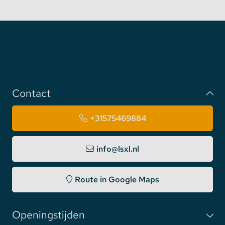
output zijde.
Sluit de V- aan op de zwarte draad aan de DC
output zijde.
Niet helemaal zeker hoe het werkt? Neem
contact met ons op voor meer uitleg en
informatie.
Euchips 24V waterdichte
Contact
voedingsadapter – hoge kwaliteit
transformator
+31575469884
Deze waterdichte transformator voor led strips is
niet alleen erg compact, makkelijk te bevestigen en
info@lsxl.nl
bijzonder stil maar met Euchips haal je ook een A-
merk in huis van uitmuntende kwaliteit.
Route in Google Maps
Ben je dus op zoek naar een stabiele, stille,
waterdichte én dimbare transformator voor 24V
Openingstijden
ledstrips? Een krachtige 10A / 240W