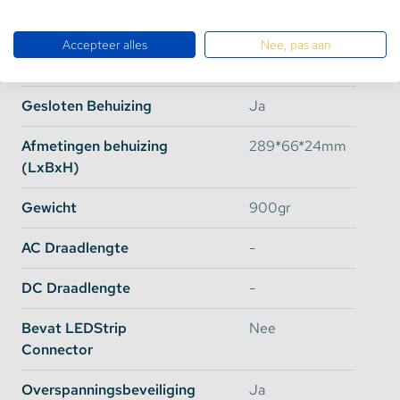
Watt
300 Watt
Accepteer alles
Nee, pas aan
Efficiency
92%
Gesloten Behuizing
Ja
Afmetingen behuizing
289*66*24mm
(LxBxH)
Gewicht
900gr
AC Draadlengte
-
DC Draadlengte
-
Bevat LEDStrip
Nee
Connector
Overspanningsbeveiliging
Ja