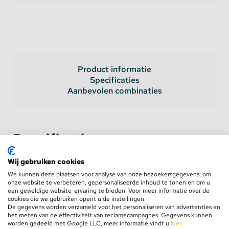
Product informatie
Specificaties
Aanbevolen combinaties
Specificaties
Wij gebruiken cookies
AC Input
100-277V AC
50-60 hz
We kunnen deze plaatsen voor analyse van onze bezoekersgegevens, om
onze website te verbeteren, gepersonaliseerde inhoud te tonen en om u
een geweldige website-ervaring te bieden. Voor meer informatie over de
DC Output Voltage
12 Volt
cookies die we gebruiken opent u de instellingen.
De gegevens worden verzameld voor het personaliseren van advertenties en
het meten van de effectiviteit van reclamecampagnes. Gegevens kunnen
DC Output Ampere
25 Ampere
worden gedeeld met Google LLC, meer informatie vindt u
hier
.