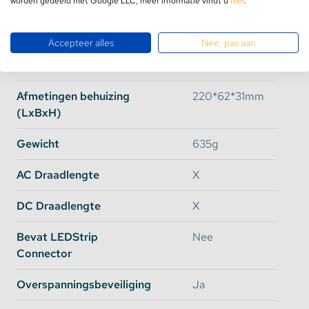
worden gedeeld met Google LLC, meer informatie vindt u
hier
.
Watt
350 Watt
Efficiency
94%
Accepteer alles
Nee, pas aan
Gesloten Behuizing
Nee
Afmetingen behuizing
220*62*31mm
(LxBxH)
Gewicht
635g
AC Draadlengte
X
DC Draadlengte
X
Bevat LEDStrip
Nee
Connector
Overspanningsbeveiliging
Ja