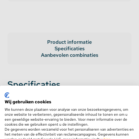
Product informatie
Specificaties
Aanbevolen combinaties
Specificaties
AC Input
100-277V
Wij gebruiken cookies
We kunnen deze plaatsen voor analyse van onze bezoekersgegevens, om
DC Output Voltage
12 Volt
onze website te verbeteren, gepersonaliseerde inhoud te tonen en om u
een geweldige website-ervaring te bieden. Voor meer informatie over de
cookies die we gebruiken opent u de instellingen.
DC Output Ampere
29.1 Ampère
De gegevens worden verzameld voor het personaliseren van advertenties en
het meten van de effectiviteit van reclamecampagnes. Gegevens kunnen