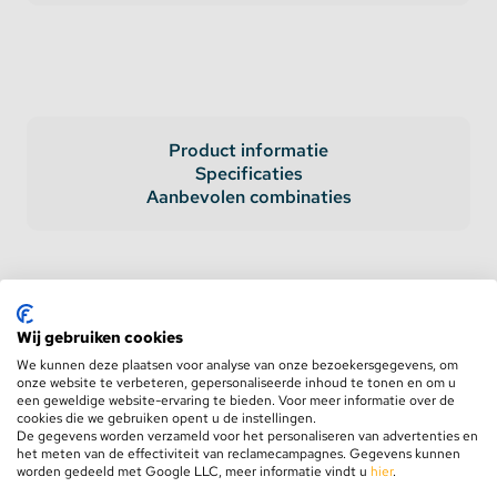
Product informatie
Specificaties
Aanbevolen combinaties
Specificaties
Wij gebruiken cookies
AC Input
170-264V
We kunnen deze plaatsen voor analyse van onze bezoekersgegevens, om
onze website te verbeteren, gepersonaliseerde inhoud te tonen en om u
DC Output Voltage
12 Volt
een geweldige website-ervaring te bieden. Voor meer informatie over de
cookies die we gebruiken opent u de instellingen.
De gegevens worden verzameld voor het personaliseren van advertenties en
DC Output Ampere
33 Ampère
het meten van de effectiviteit van reclamecampagnes. Gegevens kunnen
worden gedeeld met Google LLC, meer informatie vindt u
hier
.