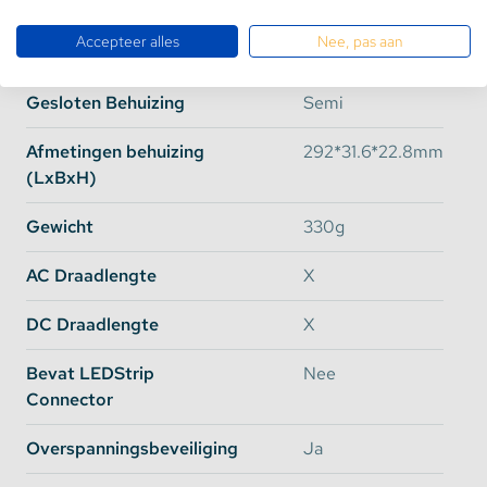
Watt
250 Watt
Accepteer alles
Nee, pas aan
Efficiency
92%
Gesloten Behuizing
Semi
Afmetingen behuizing
292*31.6*22.8mm
(LxBxH)
Gewicht
330g
AC Draadlengte
X
DC Draadlengte
X
Bevat LEDStrip
Nee
Connector
Overspanningsbeveiliging
Ja