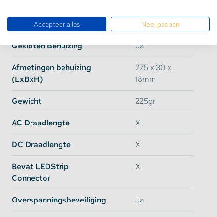
Watt
60W
Efficiency
90%
Accepteer alles
Nee, pas aan
Gesloten Behuizing
Ja
Afmetingen behuizing
275 x 30 x
(LxBxH)
18mm
Gewicht
225gr
AC Draadlengte
X
DC Draadlengte
X
Bevat LEDStrip
X
Connector
Overspanningsbeveiliging
Ja