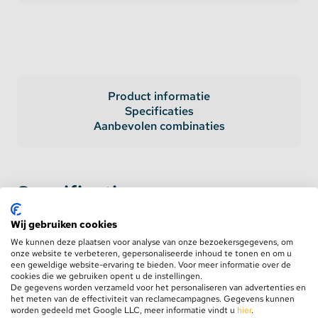
Product informatie
Specificaties
Aanbevolen combinaties
Specificaties
Wij gebruiken cookies
AC Input
100-277V
We kunnen deze plaatsen voor analyse van onze bezoekersgegevens, om
onze website te verbeteren, gepersonaliseerde inhoud te tonen en om u
DC Output Voltage
12V
een geweldige website-ervaring te bieden. Voor meer informatie over de
cookies die we gebruiken opent u de instellingen.
De gegevens worden verzameld voor het personaliseren van advertenties en
DC Output Ampere
5A
het meten van de effectiviteit van reclamecampagnes. Gegevens kunnen
worden gedeeld met Google LLC, meer informatie vindt u
hier
.