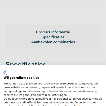
Product informatie
Specificaties
Aanbevolen combinaties
Specificaties
AC Input
100-277V
Wij gebruiken cookies
We kunnen deze plaatsen voor analyse van onze bezoekersgegevens, om
DC Output Voltage
12 Volt
onze website te verbeteren, gepersonaliseerde inhoud te tonen en om u
een geweldige website-ervaring te bieden. Voor meer informatie over de
cookies die we gebruiken opent u de instellingen.
DC Output Ampere
8.3 Ampère
De gegevens worden verzameld voor het personaliseren van advertenties en
het meten van de effectiviteit van reclamecampagnes. Gegevens kunnen