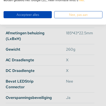
worden gedeeld met Google LLC, meer informatie vindt u
hier
.
Watt
100 Watt
Efficiency
90.5%
Accepteer alles
Nee, pas aan
Gesloten Behuizing
Nee
Afmetingen behuizing
185*43*22.5mm
(LxBxH)
Gewicht
260g
AC Draadlengte
X
DC Draadlengte
X
Bevat LEDStrip
Nee
Connector
Overspanningsbeveiliging
Ja