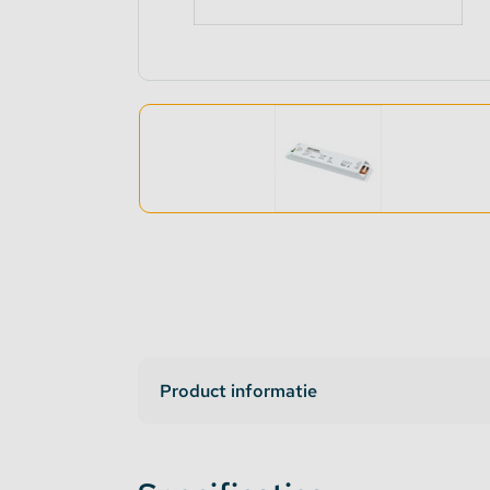
Dimmers en schakelaars
Indirec
LED strip versterker
Access
Fase aansnijding en fase afsnijding
Access
1-10V Accessoires
DMX Accessoires
Dali Accessoires
DIN Rail Controllers
Product informatie
Matter Compatible
Bevestigingstape en Plakband