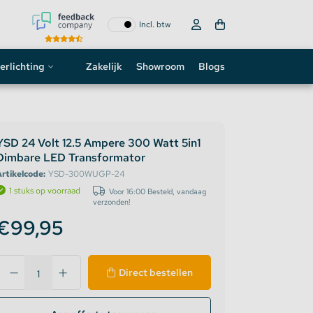
Incl. btw
erlichting
Zakelijk
Showroom
Blogs
ogo
neon sign
YSD 24 Volt 12.5 Ampere 300 Watt 5in1
Dimbare LED Transformator
D strip
rtikelcode:
YSD-300WUGP-24
1 stuks op voorraad
Voor 16:00 Besteld, vandaag
verzonden!
€99,95
Direct bestellen