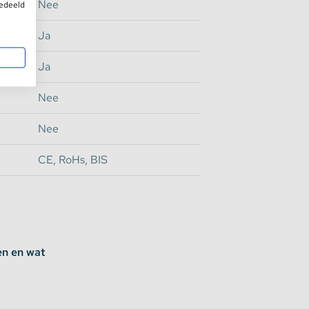
Nee
gedeeld
Ja
Ja
Nee
Nee
CE, RoHs, BIS
en en wat