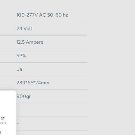
100-277V AC 50-60 hz
24 Volt
12.5 Ampere
93%
Ja
289*66*24mm
900gr
-
ige
iken
-
t