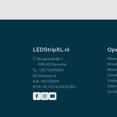
LEDStripXL.nl
Ope
Maan
Bergweidedijk 2
Dinsd
7418 AD Deventer
Woen
+31575469884
Donde
info@lsxl.nl
Vrijda
KvK: 08225999
Zater
BTW: NL 822424630 B01
Zonda