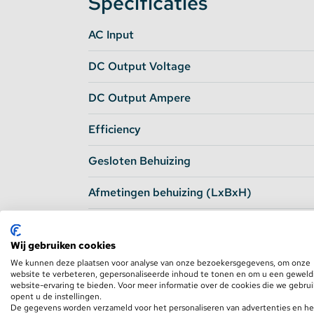
Specificaties
AC Input
Stekkerdozen
DC Output Voltage
WLED Compatible
DC Output Ampere
Batterijen
Efficiency
Gesloten Behuizing
Afmetingen behuizing (LxBxH)
Gewicht
Wij gebruiken cookies
AC Draadlengte
We kunnen deze plaatsen voor analyse van onze bezoekersgegevens, om onze
website te verbeteren, gepersonaliseerde inhoud te tonen en om u een geweld
website-ervaring te bieden. Voor meer informatie over de cookies die we gebru
DC Draadlengte
opent u de instellingen.
De gegevens worden verzameld voor het personaliseren van advertenties en he