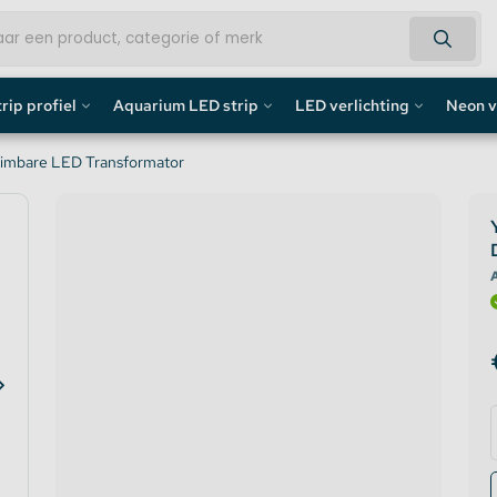
rip profiel
Aquarium LED strip
LED verlichting
Neon v
fiel
Aquarium LED Strips
LED Bouwlamp
Neon L
Dimbare LED Transformator
profiel
Aquarium LED Strip accessoires
LED Lampen
Custom 
rofiel
Aquarium LED Balken
Decoratief
Neon LE
A
de profiel
Overig
fiel / Gipsplaten Profiel
ofiel
e LED Profielen