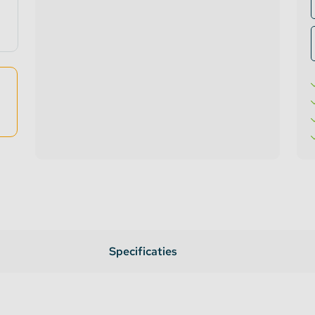
te verlichting
oires Topmet
oires Lumines
Specificaties