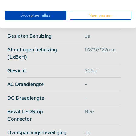
Watt
60 Watt
Accepteer alles
Nee, pas aan
Efficiency
93%
Gesloten Behuizing
Ja
Afmetingen behuizing
178*57*22mm
(LxBxH)
Gewicht
305gr
AC Draadlengte
-
DC Draadlengte
-
Bevat LEDStrip
Nee
Connector
Overspanningsbeveiliging
Ja