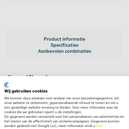
Product informatie
Specificaties
Aanbevolen combinaties
Specificaties
Wij gebruiken cookies
AC Input
100-277V AC
50-60 hz
We kunnen deze plaatsen voor analyse van onze bezoekersgegevens, om
onze website te verbeteren, gepersonaliseerde inhoud te tonen en om u
een geweldige website-ervaring te bieden. Voor meer informatie over de
DC Output Voltage
24 Volt
cookies die we gebruiken opent u de instellingen.
De gegevens worden verzameld voor het personaliseren van advertenties en
het meten van de effectiviteit van reclamecampagnes. Gegevens kunnen
DC Output Ampere
2.5 Ampere
worden gedeeld met Google LLC, meer informatie vindt u
hier
.