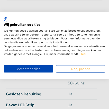
Wij gebruiken cookies
We kunnen deze plaatsen voor analyse van onze bezoekersgegevens, om
Product informatie
onze website te verbeteren, gepersonaliseerde inhoud te tonen en om u
Specificaties
een geweldige website-ervaring te bieden. Voor meer informatie over de
cookies die we gebruiken opent u de instellingen.
Aanbevolen combinaties
De gegevens worden verzameld voor het personaliseren van advertenties en
het meten van de effectiviteit van reclamecampagnes. Gegevens kunnen
worden gedeeld met Google LLC, meer informatie vindt u
hier
.
Specificaties
Accepteer alles
Nee, pas aan
AC Input
85-265V AC
50-60 hz
Gesloten Behuizing
Ja
Bevat LEDStrip
Ja