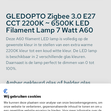
GLEDOPTO Zigbee 3.0 E27
CCT 2200K ~ 6500K LED
Filament Lamp 7 Watt A60
Deze A60 filament LED lamp is volledig op de
gewenste kleur in te stellen van een extra warme
2200K kleur tot een koud witte kleur. De LED lamp
is beschikbaar in 2 verschillende glas kleuren.
Daarnaast is de lamp perfect te dimmen van 0 tot
100%.
Amber gekleurd glas of helder glas
De A60 lamp is beschikbaar in 2 verschillende glas
Wij gebruiken cookies
kleuren. De E27 lamp met amber gekleurd glas
We kunnen deze plaatsen voor analyse van onze bezoekersgegevens, om
heeft een mooi retro look design. Daarbij valt de
onze website te verbeteren, gepersonaliseerde inhoud te tonen en om u
Toon meer
warme kleur van 2200K wat warmer uit voor nog
een geweldige website-ervaring te bieden. Voor meer informatie over de