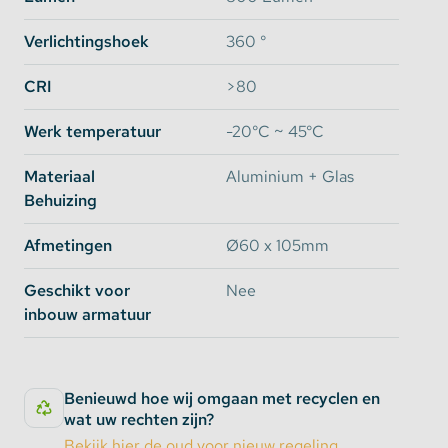
niveau.
Verlichtingshoek
360 °
CRI
>80
Compatible met vrijwel alle Zigbee
Gateways
Werk temperatuur
-20°C ~ 45°C
De LED filament lampen zijn compatible met de
Materiaal
Aluminium + Glas
meeste bekende gateways zoals PhilipsHue* en
Behuizing
SmartThings. Daarnaast zijn ze compatible met
Amazon Alexa, GoogleAssistant, Homeeen Conbee
Afmetingen
Ø60 x 105mm
II. Ook is het mogelijk om AppleHomeKit te
gebruiken, hier is echter wel een externe gateway
Geschikt voor
Nee
voor nodig.
inbouw armatuur
Bediening via afstandsbediening,
Benieuwd hoe wij omgaan met recyclen en
wandpaneel of App
wat uw rechten zijn?
Bekijk hier de oud voor nieuw regeling