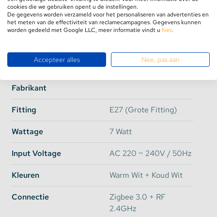
cookies die we gebruiken opent u de instellingen.
meer sfeer. Het koudwitte licht zal hierdoor ook wat
De gegevens worden verzameld voor het personaliseren van advertenties en
minder koud uitvallen.
het meten van de effectiviteit van reclamecampagnes. Gegevens kunnen
Specificaties
worden gedeeld met Google LLC, meer informatie vindt u
hier
.
Het heldere glas zorgt er juist voor dat de kleur
Merk
GLEDOPTO
minder warm is omdat deze niet beïnvloed wordt
Accepteer alles
Nee, pas aan
door het glas met een geel / oranje tint. De koudere
Artikelcode
GL-B-003P
kleuren komen bij de heldere glas kleur perfect tot
Fabrikant
zijn recht.
Fitting
E27 (Grote Fitting)
De keuze tussen beide glaskleuren is te maken via
het pulldown menu naast de afbeelding.
Wattage
7 Watt
Input Voltage
AC 220 ~ 240V / 50Hz
Volledig kleur temperatuur instelbaar
Kleuren
Warm Wit + Koud Wit
De A60 LED lamp bevat 4 filament LEDs. 2 voor de
Connectie
Zigbee 3.0 + RF
extra warme 2200K lichtkleur en 2 voor de koude
2.4GHz
6500K lichtkleur. Dankzij deze filament LEDs wordt