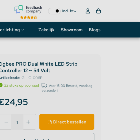
Incl. btw
erlichting
Zakelijk
Showroom
Blogs
ogo
neon sign
Zigbee PRO Dual White LED Strip
Controller 12 ~ 54 Volt
D strip
rtikelcode:
GL-C-006P
32 stuks op voorraad
Voor 16:00 Besteld, vandaag
verzonden!
€24,95
Direct bestellen