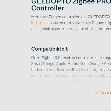
GLEDOPTO Zigbee PRO D
Controller
Stekkerdozen
Met deze Zigbee controller van GLEDOPTO k
ledstrip
aansturen met vrijwel alle Zigbee Li
WLED Compatible
deze ledstrip controller aan te sturen met e
Batterijen
Compatibiliteit
Deze Zigbee 3.0 ledstrip controller is te ko
SmartThings, Apple HomeKit en Google Assis
bedienen met Ikea Trådfri, Osram Lightify e
smarthome app koppelt u deze eenvoudig aan
functies in de app van Philips worden onders
Toon 
Afstandsbediening
Naast dat deze controllers aan te sturen zijn 