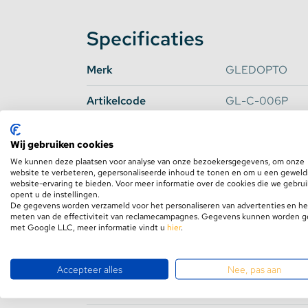
bedienen met een
fysieke afstandsbediening
groepen apart van elkaar schakelen. Hierbij 
Specificaties
controllers gekoppeld hebben. Via de middel
voor dimmen of de kleurtemperatuur ingeste
Merk
GLEDOPTO
Artikelcode
GL-C-006P
Zigbee 3.0 (ZigbeeLightLink)
Fabrikant
Dankzij het Zigbee 3.0 netwerk is het bereik
Wij gebruiken cookies
Werkt met*
Philips Hue, Smar
vergeleken met het oude Zigbee protocol. Da
We kunnen deze plaatsen voor analyse van onze bezoekersgegevens, om onze
Apple HomeKit, 
website te verbeteren, gepersonaliseerde inhoud te tonen en om u een geweld
Mesh functionaliteit. Dit zorgt ervoor dat 
website-ervaring te bieden. Voor meer informatie over de cookies die we gebru
een groter en sterker netwerk opbouwen.
Protocol
Zigbee 3.0 (ZLL
opent u de instellingen.
De gegevens worden verzameld voor het personaliseren van advertenties en he
meten van de effectiviteit van reclamecampagnes. Gegevens kunnen worden 
Input Voltage
DC12-24-36-48
met Google LLC, meer informatie vindt u
hier
.
GLEDOPTO PRO vs. PLUS Contro
Output (W)
270 Watt Max
Accepteer alles
Nee, pas aan
Al onze GLEDOPTO Zigbee Controllers zijn v
Output (A)
5 A Max
brengen een groot aantal voordelen met zich 
inschakelen, hebben een groter bereik en zijn 