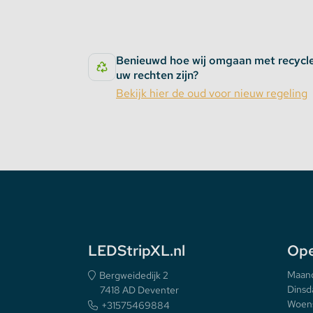
Benieuwd hoe wij omgaan met recycl
uw rechten zijn?
Bekijk hier de oud voor nieuw regeling
LEDStripXL.nl
Ope
Maan
Bergweidedijk 2
Dinsd
7418 AD Deventer
Woen
+31575469884