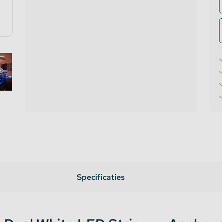
te verlichting
oires Topmet
oires Lumines
Specificaties