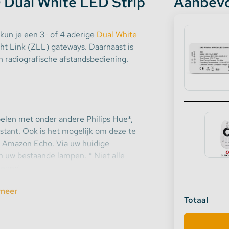
ual White LED Strip
Aanbevo
un je een 3- of 4 aderige
Dual White
ght Link (ZLL) gateways. Daarnaast is
en radiografische afstandsbediening.
ppelen met onder andere Philips Hue*,
tant. Ook is het mogelijk om deze te
n Amazon Echo. Via uw huidige
 uw bestaande lampen. * Niet alle
teund.
meer
Totaal
via het Zigbee protocol, zijn deze ook te