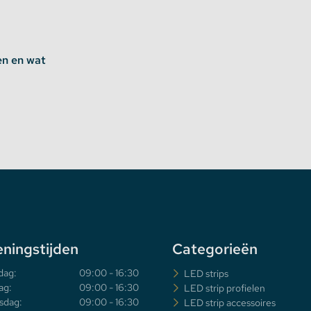
en en wat
ningstijden
Categorieën
dag:
09:00 - 16:30
LED strips
ag:
09:00 - 16:30
LED strip profielen
sdag:
09:00 - 16:30
LED strip accessoires