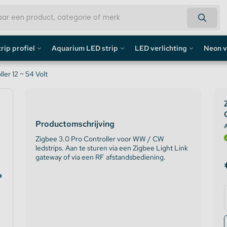
rip profiel
Aquarium LED strip
LED verlichting
Neon v
fiel
Aquarium LED Strips
LED Bouwlamp
Neon L
er 12 ~ 54 Volt
profiel
Aquarium LED Strip accessoires
LED Lampen
Custom 
Productomschrijving
rofiel
Aquarium LED Balken
Decoratief
Neon LE
A
Zigbee 3.0 Pro Controller voor WW / CW
ledstrips. Aan te sturen via een Zigbee Light Link
de profiel
Overig
gateway of via een RF afstandsbediening.
fiel / Gipsplaten Profiel
ofiel
e LED Profielen