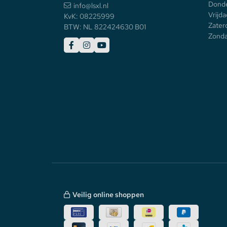
Donde
info@lsxl.nl
Vrijda
KvK: 08225999
Zater
BTW: NL 822424630 B01
Zonda
Veilig online shoppen