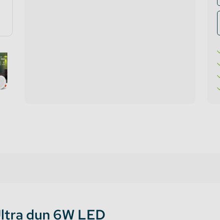
te verlichting
oires Topmet
oires Lumines
ltra dun 6W LED