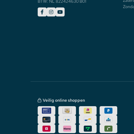
Zater
BTW: NL 822424630 B01
Zonda
Veilig online shoppen