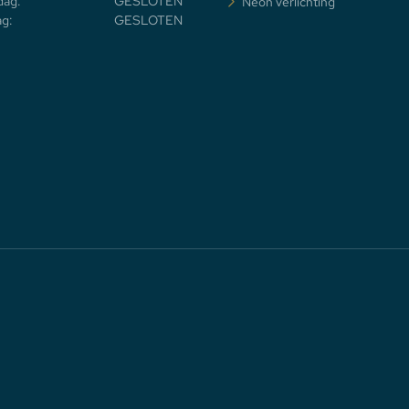
dag:
GESLOTEN
Neon verlichting
g:
GESLOTEN