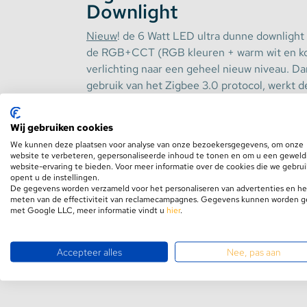
Downlight
Stekkerdozen
Nieuw
! de 6 Watt LED ultra dunne downligh
de RGB+CCT (RGB kleuren + warm wit en koud
verlichting naar een geheel nieuw niveau. D
WLED Compatible
gebruik van het Zigbee 3.0 protocol, werkt 
apparaten zoals Philips HUE*, SmartThings,
Batterijen
Maar dat is nog niet alles! Je kunt hem ook
Wij gebruiken cookies
GLEDOPTO (apart verkrijgbaar) en met Amaz
We kunnen deze plaatsen voor analyse van onze bezoekersgegevens, om onze
Life.
website te verbeteren, gepersonaliseerde inhoud te tonen en om u een geweld
website-ervaring te bieden. Voor meer informatie over de cookies die we gebru
opent u de instellingen.
* Niet alle functies in de app van Philips wor
De gegevens worden verzameld voor het personaliseren van advertenties en he
meten van de effectiviteit van reclamecampagnes. Gegevens kunnen worden 
producten genieten van 100% compatibiliteit
met Google LLC, meer informatie vindt u
hier
.
Met een lichtopbrengst van 300-350 lumen 
Toon 
Accepteer alles
Nee, pas aan
biedt deze downlight een helder en natuurlijk
per Watt en een stralingshoek van 120 graden
gelijkmatige verlichting in elke ruimte. De