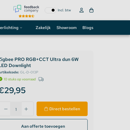
Incl. btw
erlichting
Zakelijk
Showroom
Blogs
ogo
neon sign
Zigbee PRO RGB+CCT Ultra dun 6W
LED Downlight
D strip
rtikelcode:
GL-D-013P
10 stuks op voorraad
€29,95
Direct bestellen
Aan offerte toevoegen