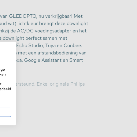
t van GLEDOPTO, nu verkrijgbaar! Met
 wit) lichtkleur brengt deze downlight
ankzij de AC/DC voedingsadapter en het
de downlight perfect samen met
 Amazon Echo Studio, Tuya en Conbee.
 bedienen met een afstandsbediening van
on Alexa, Google Assistant en Smart
ige
iken
den ondersteund. Enkel originele Philips
t
gedeeld
.
en een CRI-waarde van meer dan 90,
meer
 licht. Met een efficiëntie van 55 lumen
, zorgt de downlight voor een
 kleurtemperatuur kan worden aangepast