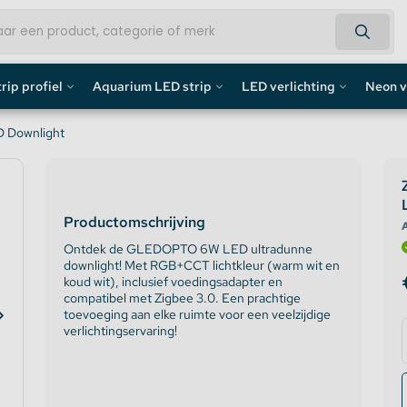
rip profiel
Aquarium LED strip
LED verlichting
Neon v
fiel
Aquarium LED Strips
LED Bouwlamp
Neon L
 Downlight
profiel
Aquarium LED Strip accessoires
LED Lampen
Custom 
Productomschrijving
rofiel
Aquarium LED Balken
Decoratief
Neon LE
A
Ontdek de GLEDOPTO 6W LED ultradunne
downlight! Met RGB+CCT lichtkleur (warm wit en
de profiel
Overig
koud wit), inclusief voedingsadapter en
compatibel met Zigbee 3.0. Een prachtige
fiel / Gipsplaten Profiel
toevoeging aan elke ruimte voor een veelzijdige
verlichtingservaring!
ofiel
e LED Profielen