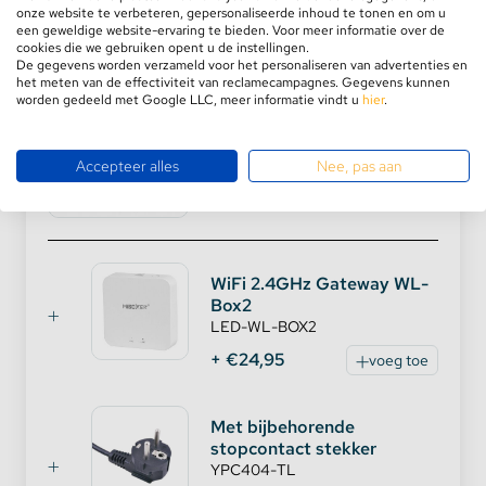
handen. Met de kleurencirkel kunt u de gewenste
onze website te verbeteren, gepersonaliseerde inhoud te tonen en om u
Aanbevolen combinaties
kleur kiezen en met de “saturation control” de
een geweldige website-ervaring te bieden. Voor meer informatie over de
cookies die we gebruiken opent u de instellingen.
verzadiging van de kleur. Wilt u de helderheid van de
De gegevens worden verzameld voor het personaliseren van advertenties en
RGB + CCT LED-lamp aanpassen? Dan kunt u het
het meten van de effectiviteit van reclamecampagnes. Gegevens kunnen
worden gedeeld met Google LLC, meer informatie vindt u
hier
.
licht dimmen met de “Brightness Dimming” toets.
12 Watt RGB + Warm Wit en
Koud Wit E27 CCT Dual
Door op “M” (Mode) te klikken, kunt u verschillende
White Lamp
kleurprogramma’s kiezen. Met “S” kunt u de
Accepteer alles
Nee, pas aan
snelheid van het kleurprogramma instellen.
LED-FUT105
Hoe te installeren?
WiFi 2.4GHz Gateway WL-
De LED-lamp is zeer gemakkelijk te installeren en
Box2
te besturen via de Mi-Light RGB + CCT
LED-WL-BOX2
afstandsbediening. Allereerst plaatst u de lamp in de
+ €24,95
voeg toe
juiste fitting. Om de lamp te koppelen met de
afstandsbediening via 2.4GHz RF, dient u er eerst
voor de zorgen dat de lamp uit staat. U zet
Met bijbehorende
vervolgens de lamp aan en klikt binnen 3 seconden
stopcontact stekker
3 keer op de gewenste zone-knop. Het koppelen is
YPC404-TL