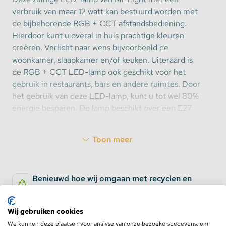
verbruik van maar 12 watt kan bestuurd worden met
de bijbehorende RGB + CCT afstandsbediening.
Hierdoor kunt u overal in huis prachtige kleuren
creëren. Verlicht naar wens bijvoorbeeld de
woonkamer, slaapkamer en/of keuken. Uiteraard is
de RGB + CCT LED-lamp ook geschikt voor het
gebruik in restaurants, bars en andere ruimtes. Door
het gebruik van deze LED-lamp, kunt u tot wel 80%
energie besparen. De lamp beschikt over een E27
fitting en een levensduur van maar liefst 50000
uur!
Toon meer
Verandering van het kleurbereik
Benieuwd hoe wij omgaan met recyclen en
U kunt door middel van deze RGB+CCT
wat uw rechten zijn?
afstandsbediening 16 miljoen kleuren creëren en
Bekijk hier de oud voor nieuw regeling
transformeren. De kleur, kleurtemperatuur,
Wij gebruiken cookies
verzadiging en helderheid ligt vanaf nu in uw
We kunnen deze plaatsen voor analyse van onze bezoekersgegevens, om