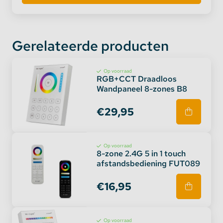
✔ Materiaal: aluminium + PC
✔ Controle Afstand: 30 meter
✔ Afmetingen: Φ74mm x 140 mm
Gerelateerde producten
✔ Toepassingsgebieden: huizen, restaurants, bars
etc
Op voorraad
RGB+CCT Draadloos
Wandpaneel 8-zones B8
€29,95
Op voorraad
8-zone 2.4G 5 in 1 touch
afstandsbediening FUT089
€16,95
Op voorraad