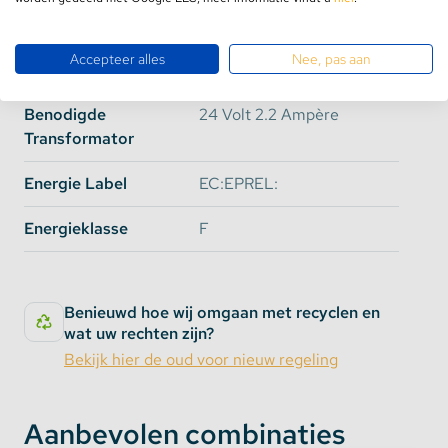
verlengen
Breedte
12mm
1 stuk vrouwelijke dc socket kabel van 19cm naar 2
aderig draad voor aansluiting aan transformator
Accepteer alles
Nee, pas aan
Dikte
4.5mm
of TC420
Benodigde
24 Volt 2.2 Ampère
Het geheel is direct klaar voor gebruik en plug &
Transformator
play voor de TC420
Gebruik deze led strip voor aquaria van 140-160cm
Energie Label
EC:EPREL:
Energieklasse
F
Benieuwd hoe wij omgaan met recyclen en
wat uw rechten zijn?
Bekijk hier de oud voor nieuw regeling
Aanbevolen combinaties