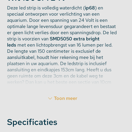
Deze led strip is volledig waterdicht (
ip68
) en
speciaal ontworpen voor verlichting van een
aquarium. Door een spanning van 24 Volt is een
optimale lange levensduur gegarandeert en bestaat
er geen licht verlies door een spanningsdrop. De led
strip is voorzien van
SMD5050 extra bright
leds
met een lichtopbrengst van 16 lumen per led.
De lengte van 150 centimeter is exclusief de
aansluitkabel, houdt hier rekening mee bij het
plaatsen in uw aquarium. De ledstrip is inclusief
aansluiting en eindkapjes 153cm lang. Heeft u dus
geen ruimte om deze 3cm en de kabel weg te
werken? Dan kan u het beste een sectie van 10cm
van de strip afknippen en deze met aquarium lijm en
een eindkapje weer waterdicht maken.
Toon meer
Waterdichte warm witte
aquarium led strip
Specificaties
Warm Wit is een kleur die past in elk aquarium. Door