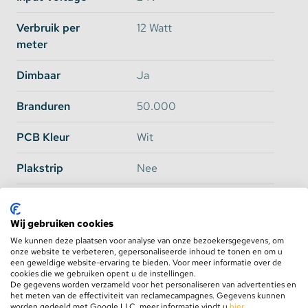
De waterdichte aansluiting die vooraf aan de
ledstrip is gemonteerd heeft een lengte van ca.
Verbruik per
12 Watt
15cm. Via onderstaande link kunt u kiezen uit
meter
verlengkabels van 50cm tot en met 250cm.
Dimbaar
Ja
Bekijk hier de verlengkabels
Branduren
50.000
PCB Kleur
Wit
Plakstrip
Nee
Inhoud van dit artikel:
Aansluiting
Waterdichte schroefdop
1 stuk aquarium led strip IP68 Warm Wit op
naar 2 draads aansluiting
Wij gebruiken cookies
150cm pcb met 90 SMD5050 leds in totaal
15cm
We kunnen deze plaatsen voor analyse van onze bezoekersgegevens, om
16 stuks bevestigings beugels voor montage
onze website te verbeteren, gepersonaliseerde inhoud te tonen en om u
onder het deksel
Knipbaar
Ja, om de 10cm
een geweldige website-ervaring te bieden. Voor meer informatie over de
cookies die we gebruiken opent u de instellingen.
2 stuks eindkapjes reeds aangebracht op de strip
De gegevens worden verzameld voor het personaliseren van advertenties en
Lengte
150cm
het meten van de effectiviteit van reclamecampagnes. Gegevens kunnen
1 stuk aansluitkabel van 17cm met optie tot
worden gedeeld met Google LLC, meer informatie vindt u
hier
.