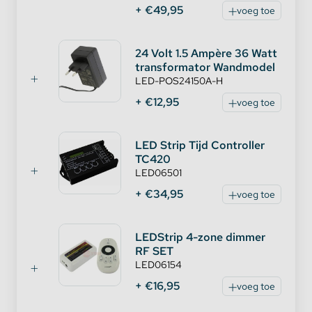
+ €49,95
voeg toe
24 Volt 1.5 Ampère 36 Watt
transformator Wandmodel
LED-POS24150A-H
+ €12,95
voeg toe
LED Strip Tijd Controller
TC420
LED06501
+ €34,95
voeg toe
LEDStrip 4-zone dimmer
RF SET
LED06154
+ €16,95
voeg toe