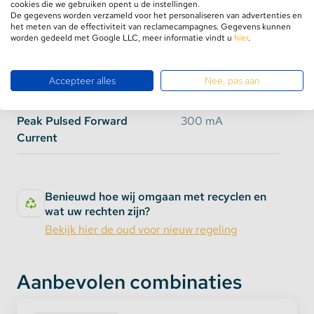
cookies die we gebruiken opent u de instellingen.
Verbruik per meter
1,08 Watt per
De gegevens worden verzameld voor het personaliseren van advertenties en
41 tot en met 50
12 Volt 5 Ampère
module
het meten van de effectiviteit van reclamecampagnes. Gegevens kunnen
worden gedeeld met Google LLC, meer informatie vindt u
hier
.
Werktemperatuur
-30°C / +70°C
Wanneer u meer dan 50 modules op één
Accepteer alles
Nee, pas aan
transformator wilt aansluiten, doe dit dan niet in
Forward Current
150 mA
serie maar plaats een
splitter
vanaf de voeding.
Maak het aansluiten makkelijk door aan de
Peak Pulsed Forward
300 mA
rechterzijde de DC connectie socket mee te
Current
bestellen. Hiermee sluit u de modules zonder gedoe
aan op al onze dichte behuizingen.
Benieuwd hoe wij omgaan met recyclen en
wat uw rechten zijn?
Bekijk hier de oud voor nieuw regeling
Aanbevolen combinaties