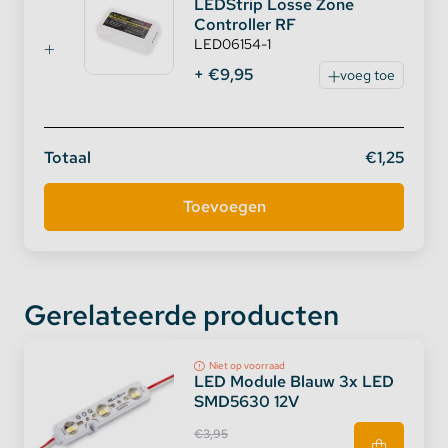
LEDStrip Losse Zone
Controller RF
LED06154-1
+ €9,95
voeg toe
Totaal
€1,25
Gerelateerde producten
Niet op voorraad
LED Module Blauw 3x LED
SMD5630 12V
€3,95