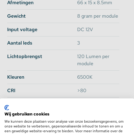
Afmetingen
66 x 15 x 8.5mm
Elke led module heeft
3 Samsung leds
met een
150
graden lens
. Hierdoor is de schijnhoek erg groot en
Gewicht
8 gram per module
dit vergroot het schijnsel voor indirecte verlichting.
Afhankelijke van de lichtkleur heeft de module 100
tot 120 lumen per unit. Dit kan resulteren in een
Input voltage
DC 12V
lichtopbrengst van maar liefst
3500 lumen per
string van 50 led modules
achter elkaar! Dit is ook
Aantal leds
3
meteen de grens van wat er aan één lijn kan worden
aangesloten. Let hier dus op, u kan maximaal 50 led
Lichtopbrengst
120 Lumen per
modules in serie aansluiten.
module
Bekijk alle technische specificaties van deze LED
module in het tabblad
Specificaties
.
Kleuren
6500K
Wilt u weten welke voeding u nodig heeft voor de
CRI
>80
led modules? Bekijk het onderstaande schema:
Lichthoek
150 Graden
Aantal modules
benodige transformator
Wij gebruiken cookies
Waterdichtheid
IP68 Volledig
1 tot en met 25
12 Volt 3 Ampère
We kunnen deze plaatsen voor analyse van onze bezoekersgegevens, om
Waterdicht
onze website te verbeteren, gepersonaliseerde inhoud te tonen en om u
een geweldige website-ervaring te bieden. Voor meer informatie over de
26 tot en met 40
12 Volt 4 Ampère