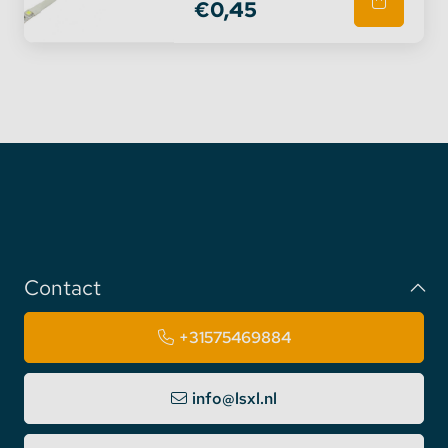
€0,45
Contact
+31575469884
info@lsxl.nl