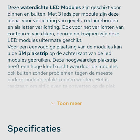
Deze
waterdichte LED Modules
zijn geschikt voor
binnen en buiten. Met 3 leds per module zijn deze
ideaal voor verlichting van gevels, reclameborden
en als letter verlichting. Ook voor het verlichten van
contouren van daken, deuren en kozijnen zijn deze
LED modules uitermate geschikt.
Voor een eenvoudige plaatsing van de modules kan
u de
3M plakstrip
op de achterkant van de led
modules gebruiken. Deze hoogwaardige plakstrip
heeft een hoge kleefkracht waardoor de modules
ook buiten zonder problemen tegen de meeste
ondergronden geplakt kunnen worden. Het is
raadzaam om altijd even te ontvetten op de plek
waar deze bevestigd gaan worden.
Toon meer
Let op: deze modules kunnen vanaf 5 stuks
gekocht worden, u dient dus minimaal 5 modules
af te nemen per keer. Elk aantal dat u besteld tot
50 stuks zal aan 1 string geleverd worden.
Specificaties
LED Module kenmerken