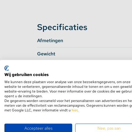
resulteren in een lichtopbrengst van maar lie
modules
achter elkaar! Dit is ook meteen de
aangesloten. Let hier dus op, u kan maximaal
Bekijk alle technische specificaties van dez
Specificaties
tabblad
Specificaties
.
Wilt u weten welke voeding u nodig heeft vo
Afmetingen
onderstaande schema:
Gewicht
Aantal modules
benodig
Input voltage
1 tot en met 25
12 Volt
Wij gebruiken cookies
Input Current
We kunnen deze plaatsen voor analyse van onze bezoekersgegevens, om onze
26 tot en met 40
12 Volt
website te verbeteren, gepersonaliseerde inhoud te tonen en om u een geweld
website-ervaring te bieden. Voor meer informatie over de cookies die we gebru
Aantal leds
41 tot en met 50
12 Volt
opent u de instellingen.
De gegevens worden verzameld voor het personaliseren van advertenties en he
meten van de effectiviteit van reclamecampagnes. Gegevens kunnen worden 
Lichtopbrengst
met Google LLC, meer informatie vindt u
hier
.
Wanneer u meer dan 50 modules op één transf
niet in serie maar plaats een
splitter
vanaf de
CRI
Maak het aansluiten makkelijk door aan de r
Accepteer alles
Nee, pas aan