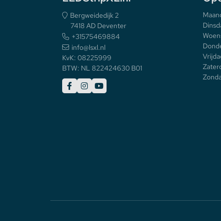
Maan
Bergweidedijk 2
Dinsd
7418 AD Deventer
Woen
+31575469884
Donde
info@lsxl.nl
Vrijda
KvK: 08225999
Zater
BTW: NL 822424630 B01
Zonda