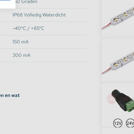
der gedoe aan op al onze dichte
150 Graden
IP68 Volledig Waterdicht
-40°C / +85°C
150 mA
300 mA
en en wat