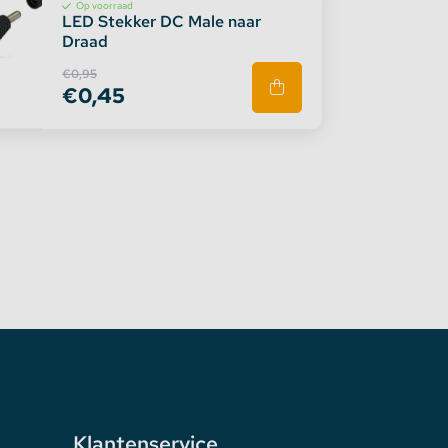
Op voorraad
LED Stekker DC Male naar
Draad
€0,95
€0,45
Klantenservice