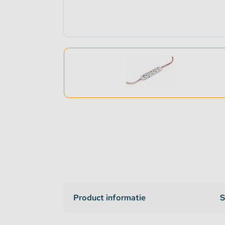
Dimmers en schakelaars
Indirec
LED strip versterker
Access
Fase aansnijding en fase afsnijding
Access
1-10V Accessoires
DMX Accessoires
Dali Accessoires
DIN Rail Controllers
Product informatie
S
Matter Compatible
Bevestigingstape en Plakband