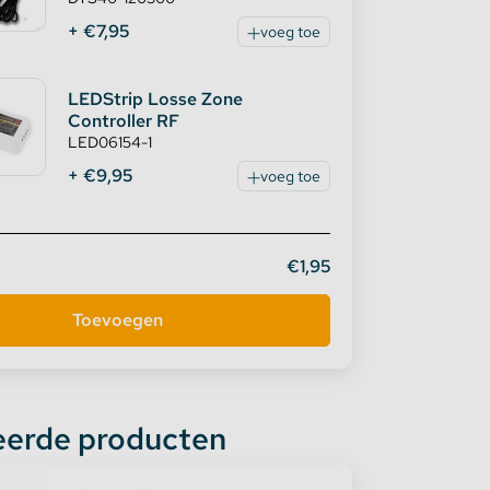
+ €7,95
voeg toe
LEDStrip Losse Zone
Controller RF
LED06154-1
+ €9,95
voeg toe
€1,95
eerde producten