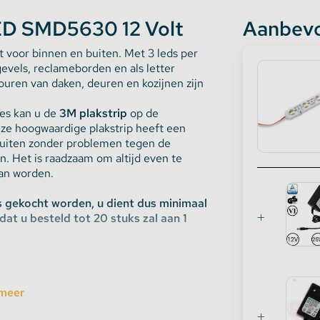
ED SMD5630 12 Volt
Aanbevo
t voor binnen en buiten. Met 3 leds per
gevels, reclameborden en als letter
ouren van daken, deuren en kozijnen zijn
es kan u de
3M plakstrip
op de
ze hoogwaardige plakstrip heeft een
buiten zonder problemen tegen de
 Het is raadzaam om altijd even te
aan worden.
 gekocht worden, u dient dus minimaal
dat u besteld tot 20 stuks zal aan 1
een
150 graden lens
. Hierdoor is de
nsel voor indirecte verlichting.
meer
e 100 tot 120 lumen per unit. Dit kan