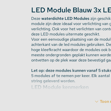
LED Module Blauw 3x L
Stekkerdozen
Deze
waterdichte LED Modules
zijn geschik
module zijn deze ideaal voor verlichting van 
WLED Compatible
verlichting. Ook voor het verlichten van cont
deze LED modules uitermate geschikt.
Batterijen
Voor een eenvoudige plaatsing van de modul
achterkant van de led modules gebruiken. De
hoge kleefkracht waardoor de modules ook 
meeste ondergronden geplakt kunnen worden.
ontvetten op de plek waar deze bevestigd g
Let op: deze modules kunnen vanaf 5 stuks
5 modules af te nemen per keer. Elk aantal 
string geleverd worden.
LED Module kenmerken
Elke led module heeft
3 Samsung leds
met 
schijnhoek erg groot en dit vergroot het schij
Toon 
Afhankelijke van de lichtkleur heeft de modul