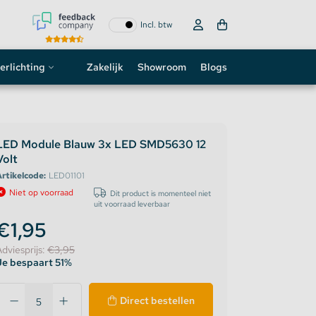
Incl. btw
erlichting
Zakelijk
Showroom
Blogs
ogo
neon sign
LED Module Blauw 3x LED SMD5630 12
Volt
D strip
rtikelcode:
LED01101
Niet op voorraad
Dit product is momenteel niet
uit voorraad leverbaar
€1,95
Adviesprijs:
€3,95
Je bespaart 51%
Direct bestellen