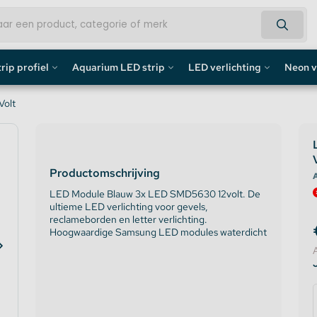
rip profiel
Aquarium LED strip
LED verlichting
Neon v
fiel
Aquarium LED Strips
LED Bouwlamp
Neon L
Volt
profiel
Aquarium LED Strip accessoires
LED Lampen
Custom 
Productomschrijving
rofiel
Aquarium LED Balken
Decoratief
Neon LE
A
LED Module Blauw 3x LED SMD5630 12volt. De
ultieme LED verlichting voor gevels,
de profiel
Overig
reclameborden en letter verlichting.
Hoogwaardige Samsung LED modules waterdicht
fiel / Gipsplaten Profiel
ofiel
e LED Profielen