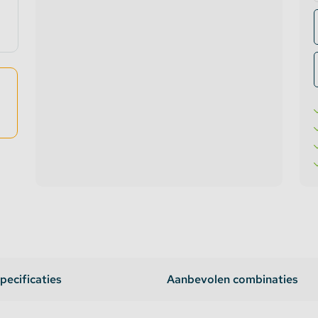
te verlichting
oires Topmet
oires Lumines
pecificaties
Aanbevolen combinaties