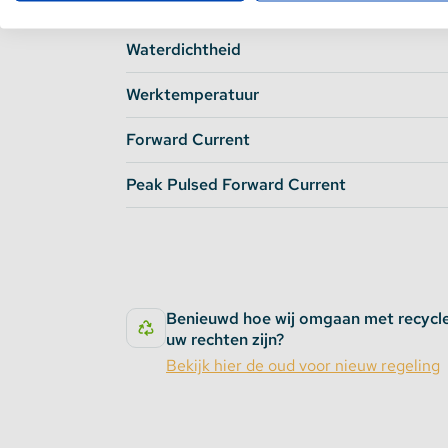
te bestellen. Hiermee sluit u de modules zon
Lichthoek
behuizingen.
Waterdichtheid
Werktemperatuur
Forward Current
Peak Pulsed Forward Current
Benieuwd hoe wij omgaan met recycl
uw rechten zijn?
Bekijk hier de oud voor nieuw regeling