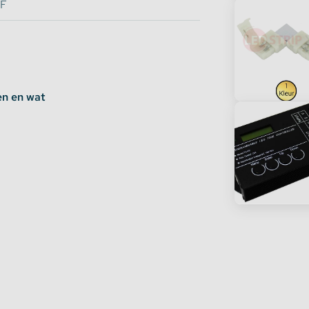
F
en en wat