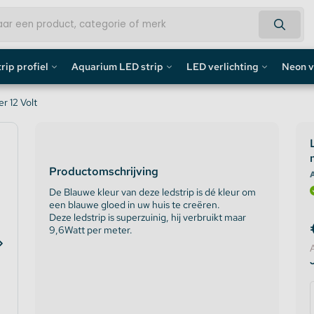
rip profiel
Aquarium LED strip
LED verlichting
Neon v
fiel
Aquarium LED Strips
LED Bouwlamp
Neon L
r 12 Volt
profiel
Aquarium LED Strip accessoires
LED Lampen
Custom 
Productomschrijving
rofiel
Aquarium LED Balken
Decoratief
Neon LE
A
De Blauwe kleur van deze ledstrip is dé kleur om
een blauwe gloed in uw huis te creëren.
de profiel
Overig
Deze ledstrip is superzuinig, hij verbruikt maar
9,6Watt per meter.
fiel / Gipsplaten Profiel
ofiel
e LED Profielen