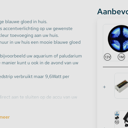
Aanbevo
ge blauwe gloed in huis.
ls accentverlichting op uw gewenste
kleur toevoeging aan uw huis.
muur in uw huis een mooie blauwe gloed
 bijvoorbeeld uw aquarium of paludarium
ie manier kunt u ook in de avond van uw
ledstrip verbruikt maar 9,6Watt per
irect aan te sluiten op de accu van uw
meer