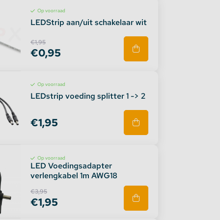
Op voorraad
LEDStrip aan/uit schakelaar wit
€1,95
€0,95
Op voorraad
LEDstrip voeding splitter 1 -> 2
€1,95
Op voorraad
LED Voedingsadapter
verlengkabel 1m AWG18
€3,95
€1,95