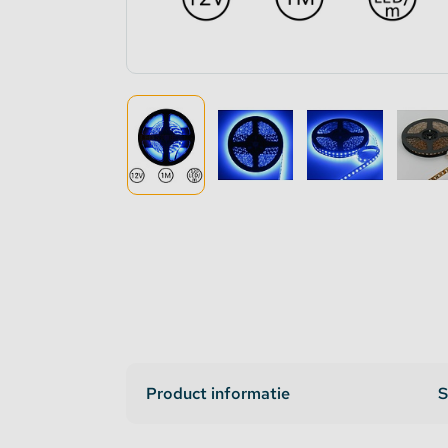
Dimmers en schakelaars
Indirec
LED strip versterker
Access
Fase aansnijding en fase afsnijding
Access
1-10V Accessoires
DMX Accessoires
Dali Accessoires
DIN Rail Controllers
Product informatie
S
Matter Compatible
Bevestigingstape en Plakband