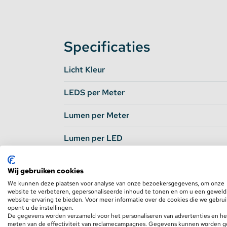
Wilt u de ledstrip binnenshuis gebruiken? G
Aan de rechterzijde ziet u een aantal
Aanbev
gemakkelijk welke producten u extra nodig heeft
Specificaties
accessoires die geschikt zijn voor de gekozen 
Licht Kleur
Om deze ledstrip binnenshuis te gebruiken h
transformator uit deze combinatie is enkel g
LEDS per Meter
ledstrip. Wilt u meerdere ledstrips aan 1 tra
Lumen per Meter
moeten bestellen.
Lumen per LED
Opties voor bescherming:
Waterdichtheid
Wij gebruiken cookies
IP65: Spatwaterdicht en stootbestendig. 
Lichthoek
We kunnen deze plaatsen voor analyse van onze bezoekersgegevens, om onze
defecten)
website te verbeteren, gepersonaliseerde inhoud te tonen en om u een geweld
website-ervaring te bieden. Voor meer informatie over de cookies die we gebru
Input Voltage
opent u de instellingen.
Let op:
De gegevens worden verzameld voor het personaliseren van advertenties en he
meten van de effectiviteit van reclamecampagnes. Gegevens kunnen worden 