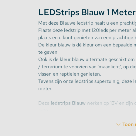
LEDStrips Blauw 1 Meter
Stekkerdozen
Met deze Blauwe ledstrip haalt u een prachti
Plaats deze ledstrip met 120leds per meter a
WLED Compatible
plaats en u kunt genieten van een prachtige 
De kleur blauw is dé kleur om een bepaalde 
Batterijen
te geven.
Ook is de kleur blauw uitermate geschikt om
/ terrarium te voorzien van 'maanlicht', op d
vissen en reptielen genieten.
Tevens zijn onze ledstrips superzuinig, deze 
meter.
Deze
ledstrips Blauw
werken op 12V en zijn d
auto.
Toon 
LED Strip binnenshuis gebruiken: