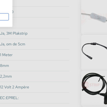
Ja
 strip én aan het eind van de strip niet
50.000
iliconen kit of aquarium kit gebruiken.
Oranje
ide kanten volledig afgedicht zijn.
Ja, 3M Plakstrip
Ja, om de 5cm
1 Meter
8mm
2,2mm
12 Volt 2 Ampère
EC:EPREL: