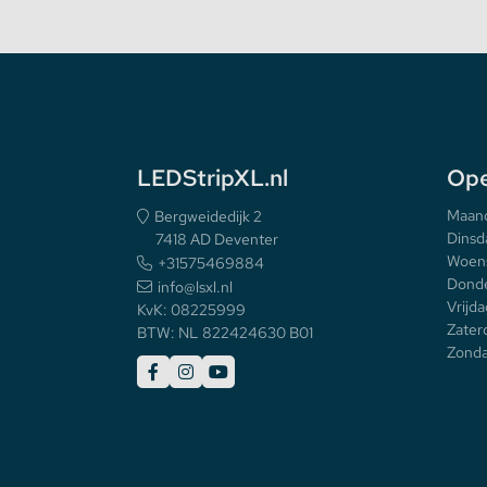
LEDStripXL.nl
Ope
Maan
Bergweidedijk 2
Dinsd
7418 AD Deventer
Woen
+31575469884
Donde
info@lsxl.nl
Vrijda
KvK: 08225999
Zater
BTW: NL 822424630 B01
Zonda