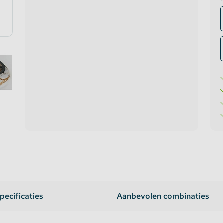
te verlichting
oires Topmet
oires Lumines
pecificaties
Aanbevolen combinaties