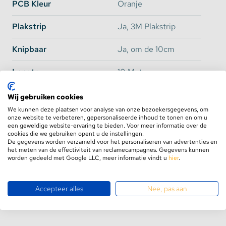
stootbestendig. (Langdurig contact met vocht
PCB Kleur
Oranje
zorgt voor defecten)
Plakstrip
Ja, 3M Plakstrip
Let op:
Knipbaar
Ja, om de 10cm
Deze
ledstrip Geel
is van begin tot eind beschermd
tegen vochtindringing, de waterdichtheid wordt
Lengte
10 Meter
aangetast bij ruw handelen en/of knippen van de
ledstrip. Om eventueel geknipte uiteinden goed af
Breedte
8mm
Wij gebruiken cookies
te dichten kunt u siliconen kit of aquarium kit
gebruiken. (waterdichte siliconenkit)
We kunnen deze plaatsen voor analyse van onze bezoekersgegevens, om
Dikte
2,2mm
onze website te verbeteren, gepersonaliseerde inhoud te tonen en om u
Zorg er voor dat u de kit zo aanbrengt dat de
een geweldige website-ervaring te bieden. Voor meer informatie over de
uiteindes van de strip volledig afgedicht zijn.
cookies die we gebruiken opent u de instellingen.
Benodigde
24 Volt 3 Ampère
Toepassingen:
De gegevens worden verzameld voor het personaliseren van advertenties en
het meten van de effectiviteit van reclamecampagnes. Gegevens kunnen
Transformator
worden gedeeld met Google LLC, meer informatie vindt u
hier
.
Achter uw televisie
Energie Label
Onder of boven aan een muur
EC:EPREL:
Op uw slaapkamer
Accepteer alles
Nee, pas aan
Energieklasse
F
In uw eetkamer
Achter uw bank