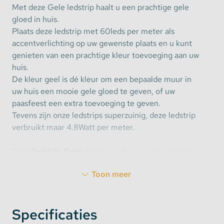
Met deze Gele ledstrip haalt u een prachtige gele
gloed in huis.
Plaats deze ledstrip met 60leds per meter als
accentverlichting op uw gewenste plaats en u kunt
genieten van een prachtige kleur toevoeging aan uw
huis.
De kleur geel is dé kleur om een bepaalde muur in
uw huis een mooie gele gloed te geven, of uw
paasfeest een extra toevoeging te geven.
Tevens zijn onze ledstrips superzuinig, deze ledstrip
verbruikt maar 4.8Watt per meter.
Deze
ledstrip Geel
werkt op 24V en is direct aan te
sluiten op de accu van uw vrachtwagen.
Toon meer
LED Strip binnenshuis gebruiken:
Specificaties
Wilt u de ledstrip binnenshuis gebruiken? Geen