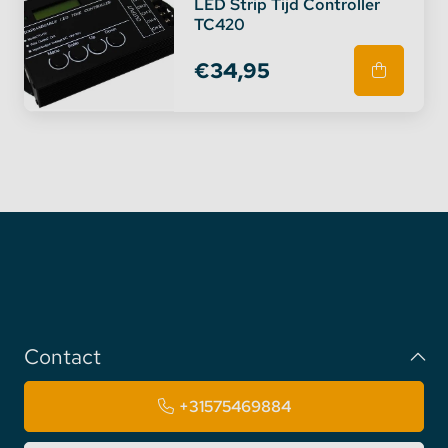
LED Strip Tijd Controller
TC420
€34,95
Contact
+31575469884