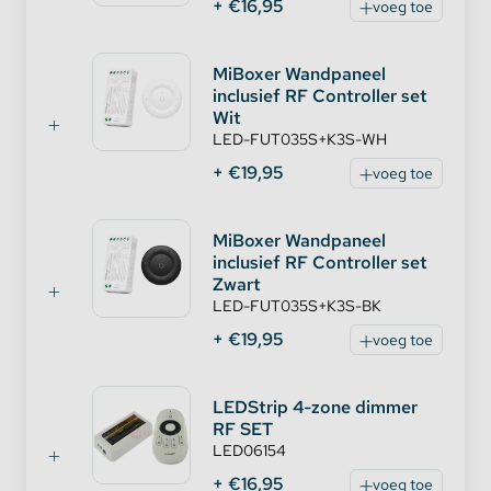
+ €16,95
voeg toe
MiBoxer Wandpaneel
inclusief RF Controller set
Wit
LED-FUT035S+K3S-WH
+ €19,95
voeg toe
MiBoxer Wandpaneel
inclusief RF Controller set
Zwart
LED-FUT035S+K3S-BK
+ €19,95
voeg toe
LEDStrip 4-zone dimmer
RF SET
LED06154
+ €16,95
voeg toe