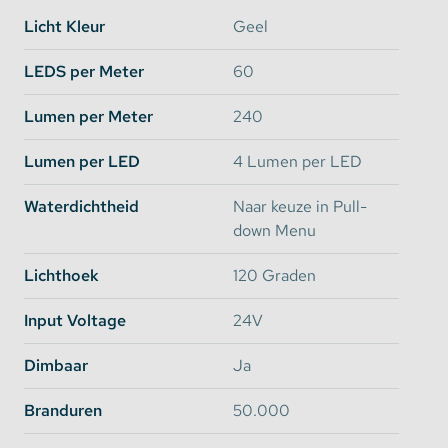
probleem!
Licht Kleur
Geel
Aan de rechterzijde ziet u een aantal
Aanbevolen
Combinaties
staan. Hier kiest u gemakkelijk welke
LEDS per Meter
60
producten u extra nodig heeft naast de ledstrip zelf.
Dit zijn altijd accessoires die geschikt zijn voor de
Lumen per Meter
240
gekozen ledstrip.
Lumen per LED
4 Lumen per LED
Om deze ledstrip binnenshuis te gebruiken heeft u
Waterdichtheid
Naar keuze in Pull-
een transformator nodig. De transformator uit deze
down Menu
combinatie is enkel geschikt voor de geselecteerde
lengte ledstrip. Wilt u meerdere ledstrips aan 1
Lichthoek
120 Graden
transformator koppelen dan zult u deze apart
moeten bestellen.
Input Voltage
24V
Dimbaar
Ja
Opties voor bescherming:
Branduren
50.000
IP65: Spatwaterdicht en