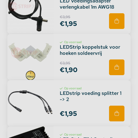
LED Voedingsadapter
verlengkabel 1m AWG18
€3,95
€1,95
Op voorraad
LEDStrip koppelstuk voor
hoeken soldeervrij
€3,95
€1,90
Op voorraad
LEDstrip voeding splitter 1
-> 2
€1,95
Op voorraad