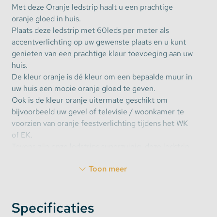
Met deze Oranje ledstrip haalt u een prachtige
oranje gloed in huis.
Plaats deze ledstrip met 60leds per meter als
accentverlichting op uw gewenste plaats en u kunt
genieten van een prachtige kleur toevoeging aan uw
huis.
De kleur oranje is dé kleur om een bepaalde muur in
uw huis een mooie oranje gloed te geven.
Ook is de kleur oranje uitermate geschikt om
bijvoorbeeld uw gevel of televisie / woonkamer te
voorzien van oranje feestverlichting tijdens het WK
of EK.
Tevens zijn onze ledstrips superzuinig, deze ledstrip
verbruikt maar 4.8Watt per meter.
Toon meer
Deze
ledstrip oranje
werkt op 12V en is direct aan
te sluiten op de accu van uw auto.
Specificaties