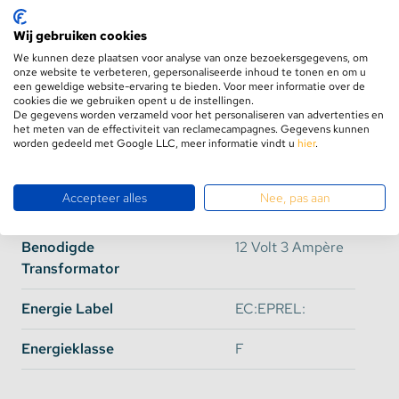
PCB Kleur
Wit
Opties voor bescherming:
Wij gebruiken cookies
Plakstrip
Ja, 3M Plakstrip
IP65: Spatwaterdicht en
We kunnen deze plaatsen voor analyse van onze bezoekersgegevens, om
stootbestendig. (Langdurig contact met vocht
onze website te verbeteren, gepersonaliseerde inhoud te tonen en om u
zorgt voor defecten)
Knipbaar
Ja, om de 5cm
een geweldige website-ervaring te bieden. Voor meer informatie over de
cookies die we gebruiken opent u de instellingen.
De gegevens worden verzameld voor het personaliseren van advertenties en
Lengte
5 Meter
Let op:
het meten van de effectiviteit van reclamecampagnes. Gegevens kunnen
worden gedeeld met Google LLC, meer informatie vindt u
hier
.
Deze
ledstrip Oranje
is van begin tot eind
Breedte
8mm
beschermd tegen vochtindringing, de
Accepteer alles
Nee, pas aan
waterdichtheid wordt aangetast bij ruw handelen
Dikte
2,2mm
en/of knippen van de ledstrip. Om eventueel
geknipte uiteinden goed af te dichten kunt u
Benodigde
12 Volt 3 Ampère
siliconen kit of aquarium kit gebruiken. (waterdichte
Transformator
siliconenkit)
Zorg er voor dat u de kit zo aanbrengt dat de
Energie Label
EC:EPREL:
uiteindes van de strip volledig afgedicht zijn.
Toepassingen:
Energieklasse
F
Achter uw televisie
Onder of boven aan een muur