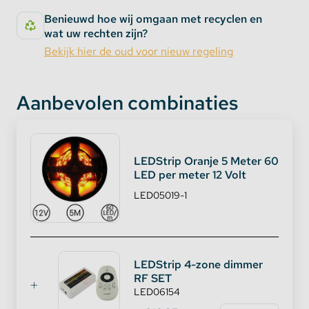
Op uw slaapkamer
Benieuwd hoe wij omgaan met recyclen en
Aan uw gevel
wat uw rechten zijn?
Achter uw bank
Bekijk hier de oud voor nieuw regeling
Als uw auto / kofferbak verlichting
En waar u maar wenst!
Aanbevolen combinaties
LEDStrip Oranje 5 Meter 60
LED per meter 12 Volt
LED05019-1
LEDStrip 4-zone dimmer
RF SET
LED06154