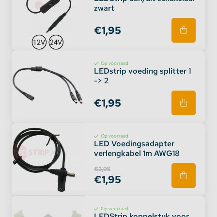
zwart
€1,95
Op voorraad
LEDstrip voeding splitter 1
-> 2
€1,95
Op voorraad
LED Voedingsadapter
verlengkabel 1m AWG18
€3,95
€1,95
Op voorraad
LEDStrip koppelstuk voor