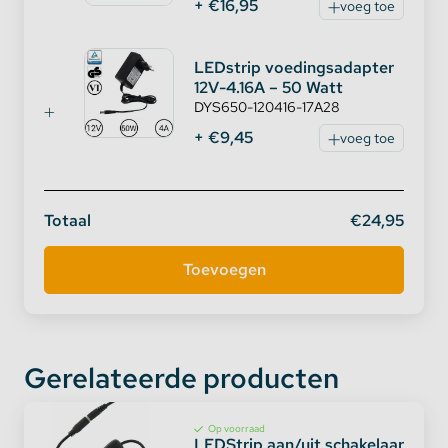
+ €16,95
voeg toe
LEDstrip voedingsadapter
12V-4.16A – 50 Watt
DYS650-120416-17A28
+ €9,45
voeg toe
Totaal
€24,95
Gerelateerde producten
Op voorraad
LEDStrip aan/uit schakelaar