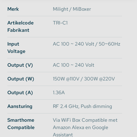
Merk
Milight / MiBoxer
Artikelcode
TRI-C1
Fabrikant
De dimmer kan draadloos aangestuurd worden met
de onderstaande MiBoxer afstandsbedieningen.
Input
AC 100 ~ 240 Volt / 50~60Hz
Voltage
Output (V)
AC 100 ~ 240 Volt
Output (W)
150W @110V / 300W @220V
Output (A)
1.36A
Aansturing
RF 2.4 GHz, Push dimming
Smarthome
Via WiFi Box Compatible met
Compatible
Amazon Alexa en Google
Assistant