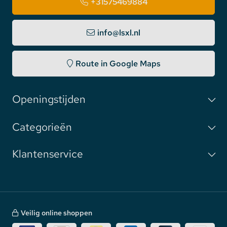
+31575469884
info@lsxl.nl
Route in Google Maps
Download
HIER
de gebruiksaanwijzing van dit
Openingstijden
product.
Categorieën
Klantenservice
Veilig online shoppen