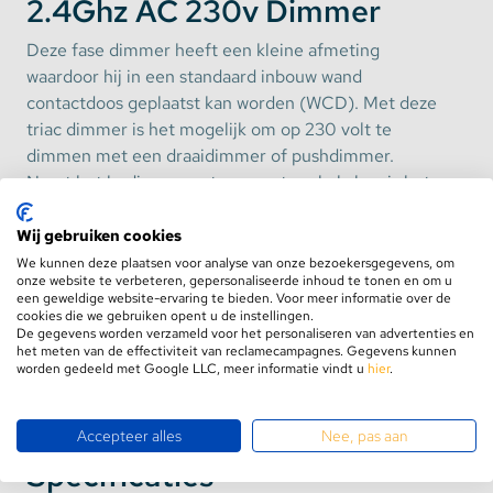
2.4Ghz AC 230v Dimmer
Deze fase dimmer heeft een kleine afmeting
waardoor hij in een standaard inbouw wand
contactdoos geplaatst kan worden (WCD). Met deze
triac dimmer is het mogelijk om op 230 volt te
dimmen met een draaidimmer of pushdimmer.
Naast het bedienen met een vaste schakelaar is het
ook mogelijk om deze draadloos te benaderen.
Wij gebruiken cookies
We kunnen deze plaatsen voor analyse van onze bezoekersgegevens, om
Naast de mogelijkheid om LED lampen te dimmen,
onze website te verbeteren, gepersonaliseerde inhoud te tonen en om u
is deze TRIAC ELV dimmer ook geschikt voor het
een geweldige website-ervaring te bieden. Voor meer informatie over de
cookies die we gebruiken opent u de instellingen.
dimmen van traditionele filament lampen of
De gegevens worden verzameld voor het personaliseren van advertenties en
halogeen spots op 230 Volt.
het meten van de effectiviteit van reclamecampagnes. Gegevens kunnen
worden gedeeld met Google LLC, meer informatie vindt u
hier
.
Toon meer
Uiteraard is het ook mogelijk om ledstrips te
dimmen. Met de
EUCHIPS dimbare
Accepteer alles
Nee, pas aan
transformatoren
kunt u iedere ledstrip zeer
Specificaties
nauwkeurig dimmen.