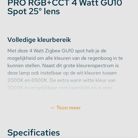
PRO RGB+CCT 4 Watt GU10
Spot 25° lens
Volledige kleurbereik
Met deze 4 Watt Zigbee GU10 spot heb je de
mogelijkheid om alle kleuren van de regenboog in te
kunnen stellen. Naast dit grote kleurenspectrum is
deze lamp ook instelbaar op de wit kleuren tussen
2000K en 6500K. De extra warm witte kleur van
2000K is vergelijkbaar met kaarslicht en is zeer
prettig als sfeerverlichting. Heb je net wat meer
licht nodig aan tafel dan stel je eenvoudig de kleur
Toon meer
bij naar bijvoorbeeld daglicht wit.
Specificaties
Extra smalle verlichtingshoek van