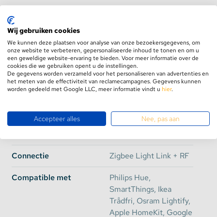
graden
Merk
GLEDOPTO
Deze GU10 spot van GLEDOPTO heeft een sterke
Wij gebruiken cookies
Artikelcode
GL-S-007P
lens waardoor de lichtbundel beperkt blijft tot 25°.
We kunnen deze plaatsen voor analyse van onze bezoekersgegevens, om
Fabrikant
Dit houdt in dat de verlichting voornamelijk naar
onze website te verbeteren, gepersonaliseerde inhoud te tonen en om u
een geweldige website-ervaring te bieden. Voor meer informatie over de
beneden gericht zal schijnen. Hierdoor zal er een
cookies die we gebruiken opent u de instellingen.
Fitting
GU10
sterk verlichte spot te zien zijn op de vloer. Deze 4
De gegevens worden verzameld voor het personaliseren van advertenties en
het meten van de effectiviteit van reclamecampagnes. Gegevens kunnen
watt spot is uitermate geschikt om voorwerpen uit
worden gedeeld met Google LLC, meer informatie vindt u
Wattage
4 Watt
hier
.
te lichten.
Input Voltage
AC 110 ~ 240 Volt
Accepteer alles
Nee, pas aan
Compatibiliteit
Kleuren
2000 ~ 6500K + RGB
Deze Zigbee 3.0 spot van 4 Watt is te koppelen met
Connectie
Zigbee Light Link + RF
onder andere Philips Hue*, SmartThings, Apple
HomeKit en Google Assistant. Ook is het mogelijk
Compatible met
Philips Hue,
om deze te bedienen met Ikea Trådfri, Osram
SmartThings, Ikea
Lightify en Amazon Echo Plus. Via uw huidige
Trådfri, Osram Lightify,
smarthome app koppelt u deze eenvoudig aan uw
Apple HomeKit, Google