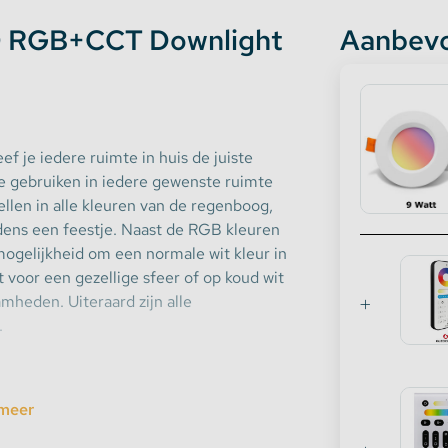
 RGB+CCT Downlight
Aanbevo
je iedere ruimte in huis de juiste
te gebruiken in iedere gewenste ruimte
ellen in alle kleuren van de regenboog,
ijdens een feestje. Naast de RGB kleuren
gelijkheid om een normale wit kleur in
t voor een gezellige sfeer of op koud wit
mheden. Uiteraard zijn alle
.
n wij ook een downlight van GLEDOPTO
meer
icht nodig dan is er ook een
6 watt