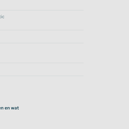
ic
en en wat