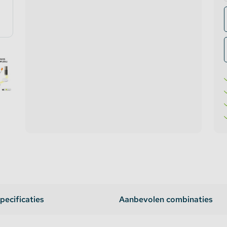
te verlichting
oires Topmet
oires Lumines
pecificaties
Aanbevolen combinaties