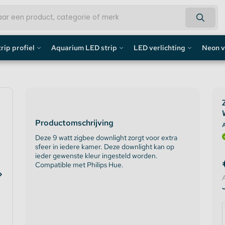
rip profiel
Aquarium LED strip
LED verlichting
Neon v
fiel
Aquarium LED Strips
LED Bouwlamp
Neon L
profiel
Aquarium LED Strip accessoires
LED Lampen
Custom 
Productomschrijving
rofiel
Aquarium LED Balken
Decoratief
Neon LE
A
Deze 9 watt zigbee downlight zorgt voor extra
sfeer in iedere kamer. Deze downlight kan op
de profiel
Overig
ieder gewenste kleur ingesteld worden.
Compatible met Philips Hue.
fiel / Gipsplaten Profiel
ofiel
e LED Profielen