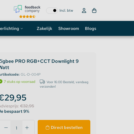
Incl. btw
erlichting
Zakelijk
Showroom
Blogs
ogo
neon sign
Zigbee PRO RGB+CCT Downlight 9
Watt
D strip
rtikelcode:
GL-D-004P
7 stuks op voorraad
Voor 16:00 Besteld, vandaag
verzonden!
€29,95
Adviesprijs:
€32,95
Je bespaart 9%
Direct bestellen