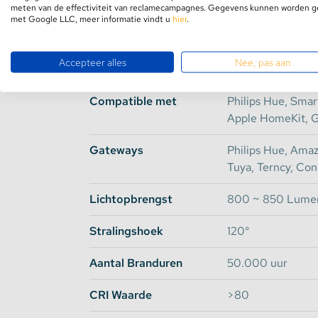
Dimbaar
1~100%
meten van de effectiviteit van reclamecampagnes. Gegevens kunnen worden 
wandpaneel heeft de mogelijkheid om 4 apart
met Google LLC, meer informatie vindt u
hier
.
afstandsbediening kunnen er 6 groepen apart
Aansturing
Afstandsbedienin
Accepteer alles
Nee, pas aan
Frequentie
Zigbee Light Lin
Compatible met
Philips Hue, Smart
GLEDOPTO PRO vs. PLUS
Apple HomeKit, G
Al onze GLEDOPTO Zigbee 3.0 lampen en spo
Gateways
Philips Hue, Ama
series brengen een groot aantal voordelen met
Tuya, Terncy, Co
het inschakelen, hebben een groter bereik en z
De complete vergelijking van deze specificati
Lichtopbrengst
800 ~ 850 Lume
weergegeven.
Stralingshoek
120°
* Niet alle functies in de app van Philips wo
Aantal Branduren
50.000 uur
CRI Waarde
>80