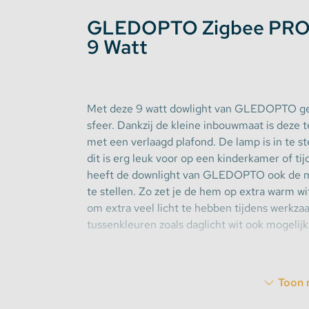
GLEDOPTO Zigbee PRO
Stekkerdozen
9 Watt
WLED Compatible
Batterijen
Met deze 9 watt dowlight van GLEDOPTO geef 
sfeer. Dankzij de kleine inbouwmaat is deze 
met een verlaagd plafond. De lamp is in te st
dit is erg leuk voor op een kinderkamer of t
heeft de downlight van GLEDOPTO ook de mo
te stellen. Zo zet je de hem op extra warm wi
om extra veel licht te hebben tijdens werkzaa
tussenkleuren zoals daglicht wit ook mogelijk
Heb je net wat meer licht nodig dan hebbe
Toon 
met
12 watt
aan vermogen. Toch iets minder l