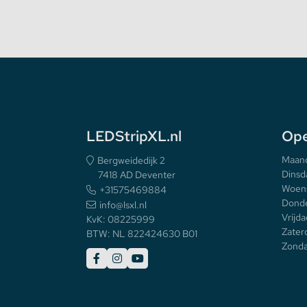
LEDStripXL.nl
Ope
Maan
Bergweidedijk 2
Dinsd
7418 AD Deventer
Woen
+31575469884
Donde
info@lsxl.nl
Vrijda
KvK: 08225999
Zater
BTW: NL 822424630 B01
Zonda