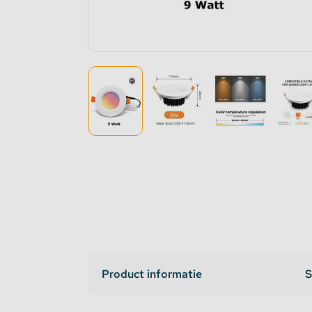
Dimmers en schakelaars
Indirec
LED strip versterker
Access
Fase aansnijding en fase afsnijding
Access
1-10V Accessoires
DMX Accessoires
Dali Accessoires
DIN Rail Controllers
Product informatie
S
Matter Compatible
Bevestigingstape en Plakband