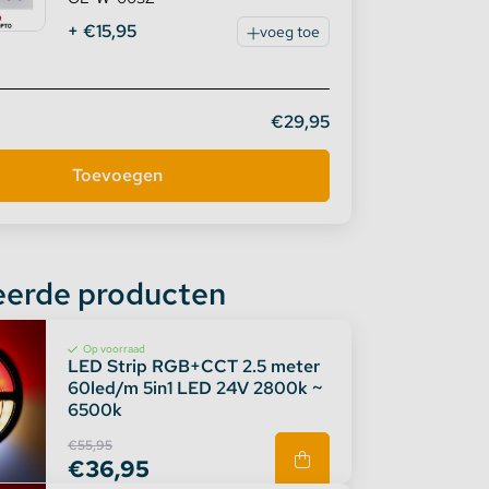
+ €15,95
voeg toe
€29,95
eerde producten
Op voorraad
LED Strip RGB+CCT 2.5 meter
60led/m 5in1 LED 24V 2800k ~
6500k
€55,95
€36,95