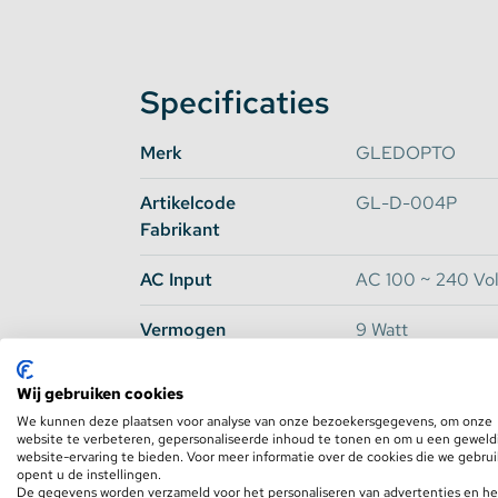
versie met dezelfde inbouwmaat als deze 9 w
Specificaties
Compatibiliteit
Merk
GLEDOPTO
Deze Zigbee 3.0 lamp van 9 Watt is te koppe
SmartThings, Apple HomeKit en Google Assis
Artikelcode
GL-D-004P
bedienen met Ikea Trådfri, Osram Lightify e
Fabrikant
smarthome app koppelt u deze eenvoudig aa
AC Input
AC 100 ~ 240 Vol
Vermogen
9 Watt
Afstandsbediening en Wandpane
Kleuren
RGB
Wij gebruiken cookies
Naast dat deze full color 9 Watt lamp aan te s
We kunnen deze plaatsen voor analyse van onze bezoekersgegevens, om onze
Kleurtemperatuur
2000 ~ 6500K
deze ook te bedienen met een fysieke afsta
website te verbeteren, gepersonaliseerde inhoud te tonen en om u een geweld
Wit
website-ervaring te bieden. Voor meer informatie over de cookies die we gebru
bedieningen communiceren via een RF signa
opent u de instellingen.
controllers, lampen, spots, downlights, bouw
De gegevens worden verzameld voor het personaliseren van advertenties en he