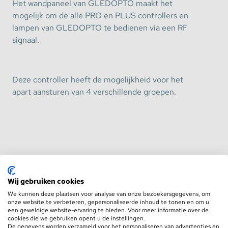
Het wandpaneel van GLEDOPTO maakt het
mogelijk om de alle PRO en PLUS controllers en
lampen van GLEDOPTO te bedienen via een RF
signaal.
Deze controller heeft de mogelijkheid voor het
apart aansturen van 4 verschillende groepen.
Specificaties:
Toon meer
Merk: GLEDOPTO
Wij gebruiken cookies
Artikelcode fabrikant: GL-W-003Z
We kunnen deze plaatsen voor analyse van onze bezoekersgegevens, om
Benieuwd hoe wij omgaan met recyclen en
Aantal zones: 4
onze website te verbeteren, gepersonaliseerde inhoud te tonen en om u
wat uw rechten zijn?
een geweldige website-ervaring te bieden. Voor meer informatie over de
Aantal kleurmodi: 9
cookies die we gebruiken opent u de instellingen.
Bekijk hier de oud voor nieuw regeling
Werktemperatuur: -20-60 C
De gegevens worden verzameld voor het personaliseren van advertenties en