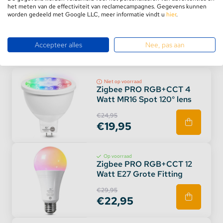
het meten van de effectiviteit van reclamecampagnes. Gegevens kunnen
Zendvermogen: 6dBm
worden gedeeld met Google LLC, meer informatie vindt u
hier
.
Ingangsspanning: 3V(2 AAA Batterij) (niet
inbegrepen)
Accepteer alles
Nee, pas aan
Controle Afstand: 30m
Gerelateerde producten
Radio Frequentie: 2400-2483 5MHz
Standby Vermogen: 15uA
Niet op voorraad
Modulatie Methode: GFSK
Zigbee PRO RGB+CCT 4
Watt MR16 Spot 120° lens
Afmetingen: 80x80x19mm
€24,95
€19,95
Op voorraad
Zigbee PRO RGB+CCT 12
Watt E27 Grote Fitting
€29,95
€22,95