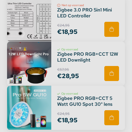
Niet op voorraad
Zigbee 3.0 PRO 5in1 Mini
LED Controller
€24,95
€18,95
Op voorraad
Zigbee PRO RGB+CCT 12W
LED Downlight
€57,95
€28,95
Op voorraad
Zigbee PRO RGB+CCT 5
Watt GU10 Spot 30° lens
€24,95
€18,95