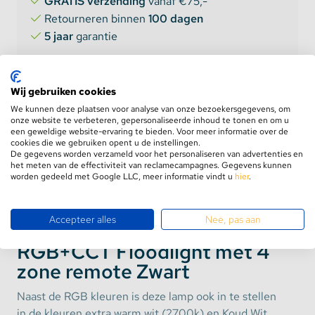
GRATIS verzending
vanaf €75,-
Retourneren binnen
100 dagen
5 jaar
garantie
Wij gebruiken cookies
We kunnen deze plaatsen voor analyse van onze bezoekersgegevens, om
onze website te verbeteren, gepersonaliseerde inhoud te tonen en om u
een geweldige website-ervaring te bieden. Voor meer informatie over de
cookies die we gebruiken opent u de instellingen.
Product informatie
De gegevens worden verzameld voor het personaliseren van advertenties en
Aanbevolen combinaties
het meten van de effectiviteit van reclamecampagnes. Gegevens kunnen
worden gedeeld met Google LLC, meer informatie vindt u
hier
.
Accepteer alles
Nee, pas aan
MiBoxer 20 Watt LED
RGB+CCT Floodlight met 4
zone remote Zwart
Naast de RGB kleuren is deze lamp ook in te stellen
in de kleuren extra warm wit (2700k) en Koud Wit