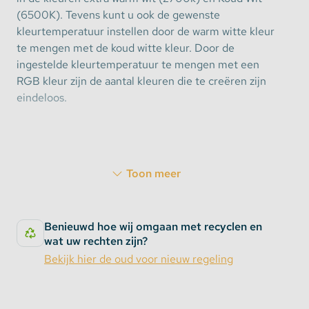
(6500K). Tevens kunt u ook de gewenste
kleurtemperatuur instellen door de warm witte kleur
te mengen met de koud witte kleur. Door de
ingestelde kleurtemperatuur te mengen met een
RGB kleur zijn de aantal kleuren die te creëren zijn
eindeloos.
Synchronisatie en Transmissie
Toon meer
Deze multikleur bouwlamp heeft een interne
ontvanger voor de afstandsbediening. Het maximale
bereik tussen beide is 30 meter. Daarnaast heeft de
Benieuwd hoe wij omgaan met recyclen en
floodlight ook een interne zender. Deze zendt het
wat uw rechten zijn?
ontvangen signaal door naar de volgende lamp. Bij
Bekijk hier de oud voor nieuw regeling
het gebruik van meerdere lampen wordt het bereik
vergroot waardoor een lamp op 100 meter afstand
probleemloos aan te sturen is. Zelfs als de lamp niet