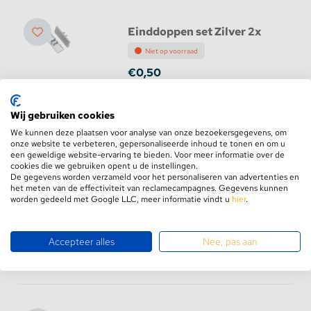
Einddoppen set Zilver 2x
Niet op voorraad
€0,50
Bekijk product
Wij gebruiken cookies
We kunnen deze plaatsen voor analyse van onze bezoekersgegevens, om
onze website te verbeteren, gepersonaliseerde inhoud te tonen en om u
een geweldige website-ervaring te bieden. Voor meer informatie over de
cookies die we gebruiken opent u de instellingen.
Einddoppen set Zilver 2x
De gegevens worden verzameld voor het personaliseren van advertenties en
het meten van de effectiviteit van reclamecampagnes. Gegevens kunnen
Niet op voorraad
worden gedeeld met Google LLC, meer informatie vindt u
hier
.
€0,95
Accepteer alles
Nee, pas aan
Bekijk product