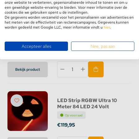
onze website te verbeteren, gepersonaliseerde inhoud te tonen en om u
een geweldige website-ervaring te bieden. Voor meer informatie over de
cookies die we gebruiken opent u de instellingen.
De gegevens worden verzameld voor het personaliseren van advertenties en
het meten van de effectiviteit van reclamecampagnes. Gegevens kunnen
LEDStrip RGBW 10 Meter
worden gedeeld met Google LLC, meer informatie vindt u
hier
.
60 LED 24 Volt
Op voorraad
Accepteer alles
Nee, pas aan
€124,95
€114,95
Bekijk product
LED Strip RGBW Ultra 10
Meter 84 LED 24 Volt
Op voorraad
€119,95