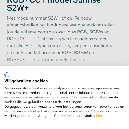
S2W+
Met modelnummer S2W+ of de 'Rainbow'
afstandsbediening, biedt deze wandpaneelcontroller
jou de ultieme controle over jouw RGB, RGBW en
RGB+CCT LED-strips. Hij werkt naadloos samen
met alle 'FUT'-type controllers, lampen, downlights
en spots van Miboxer voor RGB, RGBW en
RGB+CCT LED-lampen. Bekijk ze
hier
.
Met de uiterst precieze touch ring kun je eenvoudig
Wij gebruiken cookies
de kleur aanpassen, het licht dimmen of zelfs
We kunnen deze plaatsen voor analyse van onze bezoekersgegevens, om
meerdere kleuren mengen, zoals wit en een andere
Toon meer
onze website te verbeteren, gepersonaliseerde inhoud te tonen en om u
kleur, wanneer je een
RGBW
of
RGB+CCT strip
een geweldige website-ervaring te bieden. Voor meer informatie over de
cookies die we gebruiken opent u de instellingen.
gebruikt.
De gegevens worden verzameld voor het personaliseren van advertenties en
het meten van de effectiviteit van reclamecampagnes. Gegevens kunnen
Benieuwd hoe wij omgaan met recyclen en
worden gedeeld met Google LLC, meer informatie vindt u
hier
.
wat uw rechten zijn?
Bekijk hier de oud voor nieuw regeling