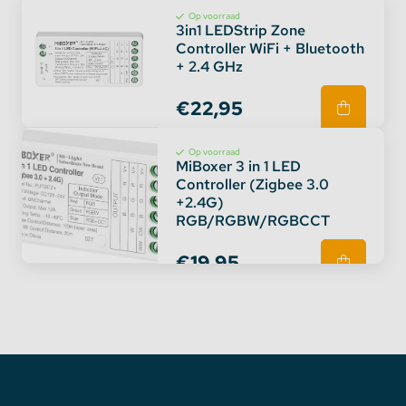
Op voorraad
3in1 LEDStrip Zone
Controller WiFi + Bluetooth
+ 2.4 GHz
€22,95
Op voorraad
MiBoxer 3 in 1 LED
Controller (Zigbee 3.0
+2.4G)
RGB/RGBW/RGBCCT
De afstandsbediening werkt op 2 AAA-batterijen
€19,95
(niet inbegrepen). Het is uiterst eenvoudig om
verbinding te maken tussen de
wandpaneelcontroller en externe controllers en
lampen. Om te koppelen of los te koppelen, hoef je
alleen maar op de 'aan' knop te drukken. In het
pakket zit ook een gebruiksaanwijzing voor het geval
je tegen problemen aanloopt of download de