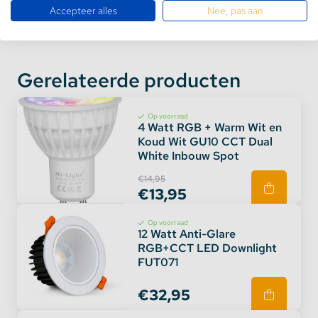
Accepteer alles
Nee, pas aan
Gerelateerde producten
Op voorraad
4 Watt RGB + Warm Wit en
Koud Wit GU10 CCT Dual
White Inbouw Spot
Wat deze wandpaneel afstandsbediening extra
€14,95
bijzonder maakt, is zijn 4-zone functie. Hiermee kun
€13,95
je maar liefst 4 verschillende controllerapparaten of
kamers bedienen met slechts één
Op voorraad
12 Watt Anti-Glare
afstandsbediening. Dit betekent dat je één enkele
RGB+CCT LED Downlight
afstandsbediening kunt gebruiken voor meerdere
FUT071
LED-strips, lampen of zelfs voor verschillende
kamers in huis.
€32,95